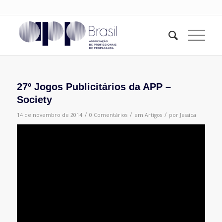
27º Jogos Publicitários da APP –
Society
/
/
/
14 de novembro de 2014
0 Comentários
em
Artigos
por
Jessica