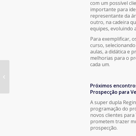
com um possível cli
importante para ide
representante da ár
outro, na cadeira q
equipes, evoluindo 
Para exemplificar, 
curso, selecionando
aulas, a didática e 
melhorias para o p
cada um.
VOCÊ SABE FAZER UMA
BOA APRESENTAÇÃO?
NARRATIVA, PONTOS
Próximos encontro
ESSENCIAIS E
Prospecção para Ve
RESPIRAÇÃO...
A super dupla Regin
programação do pró
novos clientes para
prometem trazer mui
prospecção.