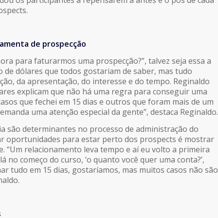
idou os participantes a repensarem a antes e o pós de cada
ospects.
amenta de prospecção
ra para faturarmos uma prospecção?”, talvez seja essa a
o de dólares que todos gostariam de saber, mas tudo
ção, da apresentação, do interesse e do tempo. Reginaldo
ares explicam que não há uma regra para conseguir uma
e casos que fechei em 15 dias e outros que foram mais de um
demanda uma atenção especial da gente”, destaca Reginaldo.
ia são determinantes no processo de administração do
ar oportunidades para estar perto dos prospects é mostrar
e. “Um relacionamento leva tempo e aí eu volto a primeira
 lá no começo do curso, ‘o quanto você quer uma conta?’,
ar tudo em 15 dias, gostaríamos, mas muitos casos não são
naldo.
s