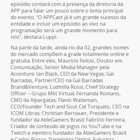
episódio contará com a presença da diretoria da
APP para falar um pouco sobre o tema principal
do evento. “O APPCast já é um grande sucesso da
entidade e incluir um episódio ao vivo na
programação será um grande momento para
nós”, destaca Luppi.
Na parte da tarde, ainda no dia 02, grandes nomes
do mercado compõem a grade totalmente online e
gratuita. Entre eles, Maurício Felício, Doutor em
Comunicação, Senior Media Manager pela
Accenture; Ian Black, CEO da New Vegas; Gal
Barradas, Partner/CEO na Gal Barradas
Brand&Venture; Ludmilla Rossi, Chief Strategy
Officer – Grupo Mkt Virtual; Fernanda Romano,
CMO da Alpargatas; Flavio Waiteman,
CCO/Founder Tech and Soul; Cid Torquato, CEO na
ICOM Libras; Christian Bernauer, Presidente e
fundador da AbleGamers Brasil; Fabrício Ferreira,
Criador de conteúdo de jogos no YouTube e na
Twitch e membro fundador da AbleGamers Brasil;
e Carlos Piazza, Darwinista Digital, Futurista,