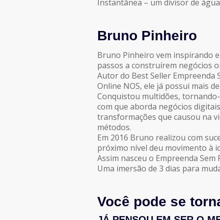
Instantânea – um divisor de água
Bruno Pinheiro
Bruno Pinheiro vem inspirando 
passos a construírem negócios on
Autor do Best Seller Empreenda 
Online NOS, ele já possui mais d
Conquistou multidões, tornando-s
com que aborda negócios digitai
transformações que causou na vi
métodos.
Em 2016 Bruno realizou com suce
próximo nível deu movimento à id
Assim nasceu o Empreenda Sem F
Uma imersão de 3 dias para mudar
Você pode se torn
JÁ PENSOU EM SER O M