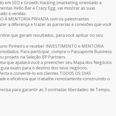
do em SEO e Growth Hacking (marketing orientado a
mentas Hello Bar e Crazy Egg, vai mostrar as suas
rado e vendas.
SSO À MENTORIA PRIVADA com os palestrantes
zer a diferença e trazer as parcerias e conexões que você
line que geram resultados, para você aplicar no seu
Bruno Pinheiro e receber INVESTIMENTO e MENTORIA
convidados. Para participar, compre o Passaporte Business
eu projeto na Seleção BP.Partners.
ema que ajudará você a preencher seu Mapa dos Negócios
 guia exato para o destino dos seus negócios.
ferta e convertê-lo em clientes TODOS OS DIAS
de e eficiência que trabalhe remotamente construindo o
ecisa para garantir as 3 sonhadas liberdades: de Tempo,