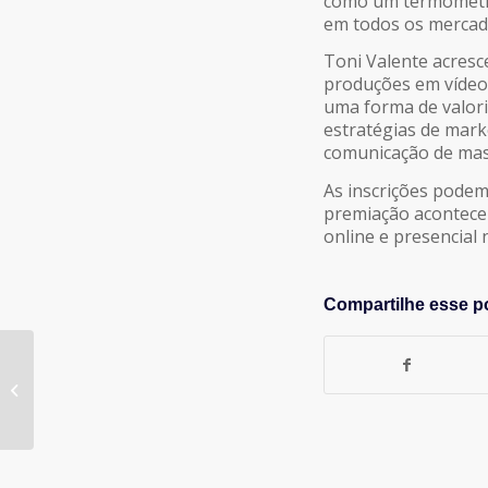
como um termômetro
em todos os mercad
Toni Valente acresce
produções em vídeo
uma forma de valoriz
estratégias de mark
comunicação de mas
As inscrições podem 
premiação acontecer
online e presencial 
Compartilhe esse p
O que sua agência
publicitária precisa
saber para comunicar
o ESG