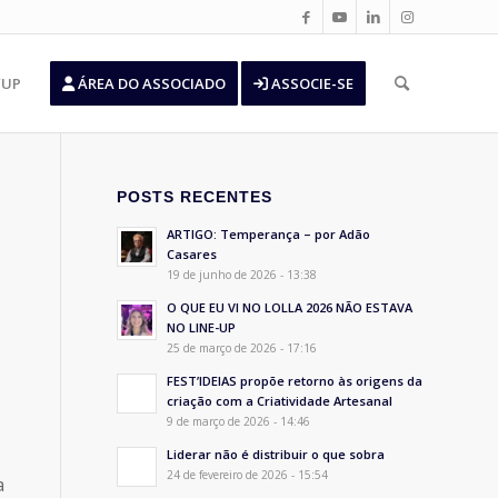
’UP
ÁREA DO ASSOCIADO
ASSOCIE-SE
POSTS RECENTES
ARTIGO: Temperança – por Adão
Casares
19 de junho de 2026 - 13:38
O QUE EU VI NO LOLLA 2026 NÃO ESTAVA
NO LINE-UP
25 de março de 2026 - 17:16
FEST’IDEIAS propõe retorno às origens da
criação com a Criatividade Artesanal
9 de março de 2026 - 14:46
Liderar não é distribuir o que sobra
24 de fevereiro de 2026 - 15:54
a