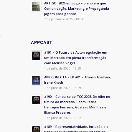
ARTIGO: 2026 em jogo – o ano em que
Comunicação, Marketing e Propaganda
,
jogam para ganhar
7 de janeiro de 2026 - 19:04
m
APPCAST
#191 – O Futuro da Autorregulação em
um Mercado em plena transformação –
com Melissa Vogel
,
1 de julho de 2026 - 18:38
APP CONECTA – EP #01 – Afonso Abelhão,
Irene Knoth
1 de julho de 2026 - 18:29
#190 – Concurso de TCC 2025: De olho no
futuro do mercado – com Pedro
Henrique Ferreira, Gustavo Murilhas e
Bianca Prazeres
1 de julho de 2026 - 18:22
#189 – Representatividade, Inclusão e o
Papel da Publicidade como Agente de