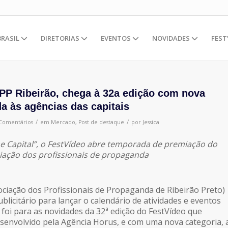
BRASIL
DIRETORIAS
EVENTOS
NOVIDADES
FEST
APP Ribeirão, chega à 32a edição com nova
da às agências das capitais
/
/
Comentários
em
Mercado
,
Post de destaque
por
Jessica
e Capital”, o FestVídeo abre temporada de premiação do
iação dos profissionais de propaganda
ociação dos Profissionais de Propaganda de Ribeirão Preto)
blicitário para lançar o calendário de atividades e eventos
 foi para as novidades da 32ª edição do FestVídeo que
desenvolvido pela Agência Horus, e com uma nova categoria, 