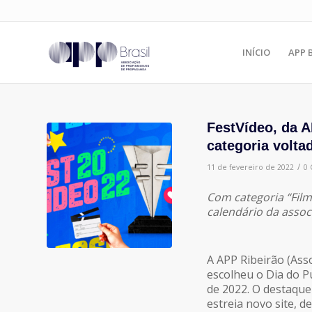
INÍCIO
APP 
FestVídeo, da 
categoria volta
/
11 de fevereiro de 2022
0 
Com categoria “Film
calendário da assoc
A APP Ribeirão (Ass
escolheu o Dia do Pu
de 2022. O destaque
estreia novo site, 