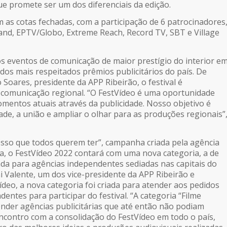
que promete ser um dos diferenciais da edição.
om as cotas fechadas, com a participação de 6 patrocinadores
and, EPTV/Globo, Extreme Reach, Record TV, SBT e Village
s eventos de comunicação de maior prestígio do interior e
 dos mais respeitados prêmios publicitários do país. De
Soares, presidente da APP Ribeirão, o festival é
 comunicação regional. “O FestVídeo é uma oportunidade
omentos atuais através da publicidade. Nosso objetivo é
dade, a união e ampliar o olhar para as produções regionais”
sso que todos querem ter”, campanha criada pela agência
, o FestVídeo 2022 contará com uma nova categoria, a de
tada para agências independentes sediadas nas capitais do
i Valente, um dos vice-presidente da APP Ribeirão e
ídeo, a nova categoria foi criada para atender aos pedidos
entes para participar do festival. “A categoria “Filme
tender agências publicitárias que até então não podiam
encontro com a consolidação do FestVídeo em todo o país,