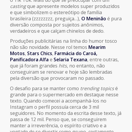
casting
que apresente modelos super produzidos
e que simbolizem o estereótipo de família
brasileira (zzzzzzzz, preguiça…),
O Meninão
é pura
diversão composta por sujeitos anônimos,
verdadeiros e que calçam chinelos de dedo.
Produções publicitárias na linha do humor tosco
não são novidade. Nesse rol temos
Mearim
Motos
,
Stars Chics
,
Farmácia do Caroá,
Panificadora Alfa
e
Selaria Texana
, entre outras,
que já foram grandes
hits
, no entanto, não
conseguiram se renovar e hoje são lembradas
pela diversão que provocaram no passado.
O desafio para se manter como
trending topics
é
grande para o supermercado em destaque nesse
texto. Quando comecei a acompanhá-los no
Instagram o perfil possuía cerca de 3 mil
seguidores. No momento da escrita desse texto, já
passa de 12 mil. Penso que, se conseguirem
manter a irreverência, o espírito criativo e a
vontade de se divertir como grupo, certamente,