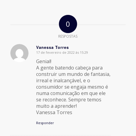
0
RESPOSTAS
Vanessa Torres
17 de fevereiro de 2022 às 15:29
says:
Genial!
A gente batendo cabeça para
construir um mundo de fantasia,
irreal e inalcançável, e o
consumidor se engaja mesmo é
numa comunicação em que ele
se reconhece. Sempre temos
muito a aprender!
Vanessa Torres
Responder