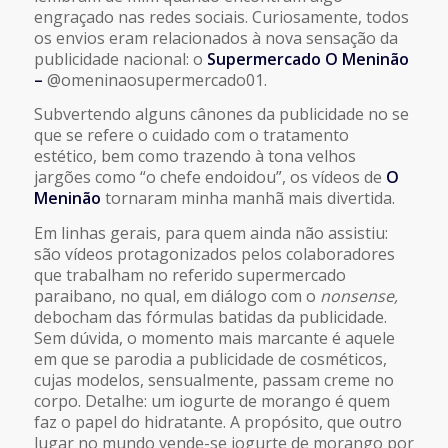
engraçado nas redes sociais. Curiosamente, todos
os envios eram relacionados à nova sensação da
publicidade nacional: o
Supermercado O Meninão
–
@omeninaosupermercado01.
Subvertendo alguns cânones da publicidade no se
que se refere o cuidado com o tratamento
estético, bem como trazendo à tona velhos
jargões como “o chefe endoidou”, os vídeos de
O
Meninão
tornaram minha manhã mais divertida.
Em linhas gerais, para quem ainda não assistiu:
são vídeos protagonizados pelos colaboradores
que trabalham no referido supermercado
paraibano, no qual, em diálogo com o
nonsense,
debocham das fórmulas batidas da publicidade.
Sem dúvida, o momento mais marcante é aquele
em que se parodia a publicidade de cosméticos,
cujas modelos, sensualmente, passam creme no
corpo. Detalhe: um iogurte de morango é quem
faz o papel do hidratante. A propósito, que outro
lugar no mundo vende-se iogurte de morango por