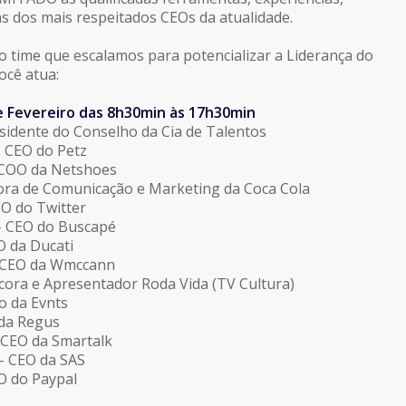
as dos mais respeitados CEOs da atualidade.
 time que escalamos para potencializar a Liderança do
cê atua:
de Fevereiro das 8h30min às 17h30min
esidente do Conselho da Cia de Talentos
– CEO do Petz
– COO da Netshoes
etora de Comunicação e Marketing da Coca Cola
EO do Twitter
 – CEO do Buscapé
O da Ducati
– CEO da Wmccann
ncora e Apresentador Roda Vida (TV Cultura)
io da Evnts
 da Regus
 CEO da Smartalk
 – CEO da SAS
FO do Paypal