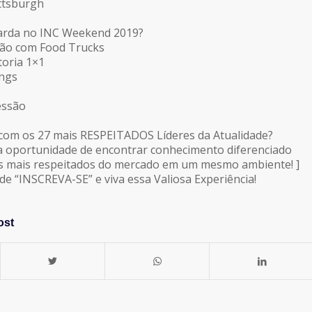
ittsburgh
uarda no INC Weekend 2019?
ção com Food Trucks
toria 1×1
ings
essão
 com os 27 mais RESPEITADOS Líderes da Atualidade?
ha oportunidade de encontrar conhecimento diferenciado
es mais respeitados do mercado em um mesmo ambiente! ]
de “INSCREVA-SE” e viva essa Valiosa Experiência!
ost