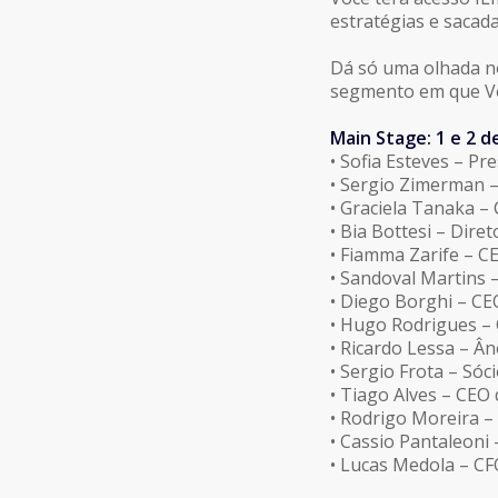
estratégias e sacad
Dá só uma olhada no
segmento em que Vo
Main Stage: 1 e 2 
• Sofia Esteves – Pr
• Sergio Zimerman 
• Graciela Tanaka 
• Bia Bottesi – Dir
• Fiamma Zarife – C
• Sandoval Martins
• Diego Borghi – CE
• Hugo Rodrigues 
• Ricardo Lessa – Â
• Sergio Frota – Sóc
• Tiago Alves – CEO
• Rodrigo Moreira –
• Cassio Pantaleoni
• Lucas Medola – C