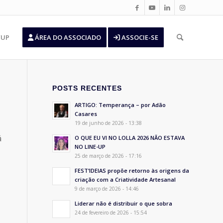
’UP
ÁREA DO ASSOCIADO
ASSOCIE-SE
POSTS RECENTES
ARTIGO: Temperança – por Adão
Casares
19 de junho de 2026 - 13:38
á
O QUE EU VI NO LOLLA 2026 NÃO ESTAVA
NO LINE-UP
25 de março de 2026 - 17:16
FEST’IDEIAS propõe retorno às origens da
criação com a Criatividade Artesanal
9 de março de 2026 - 14:46
Liderar não é distribuir o que sobra
24 de fevereiro de 2026 - 15:54