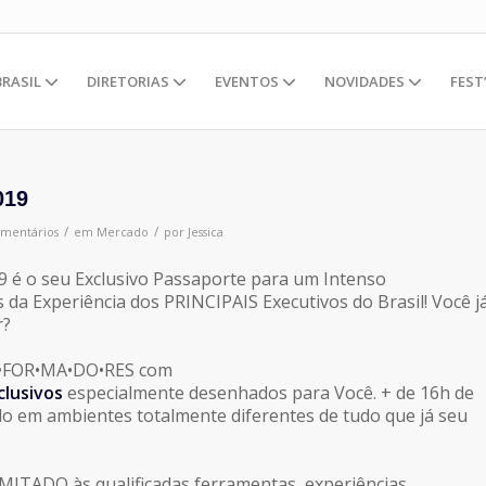
BRASIL
DIRETORIAS
EVENTOS
NOVIDADES
FEST
019
/
/
omentários
em
Mercado
por
Jessica
 é o seu Exclusivo Passaporte para um Intenso
 da Experiência dos PRINCIPAIS Executivos do Brasil! Você j
r?
S•FOR•MA•DO•RES com
clusivos
especialmente desenhados para Você. + de 16h de
o em ambientes totalmente diferentes de tudo que já seu
IMITADO às qualificadas ferramentas, experiências,