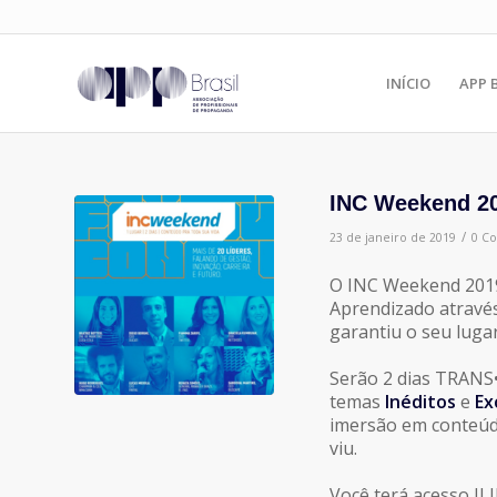
INÍCIO
APP 
INC Weekend 2
/
23 de janeiro de 2019
0 C
O INC Weekend 2019
Aprendizado através
garantiu o seu luga
Serão 2 dias TRAN
temas
Inéditos
e
Ex
imersão em conteúd
viu.
Você terá acesso IL