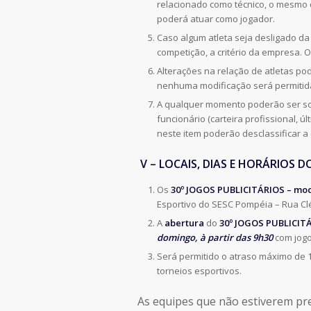
relacionado como técnico, o mesmo 
poderá atuar como jogador.
Caso algum atleta seja desligado da
competição, a critério da empresa. 
Alterações na relação de atletas pod
nenhuma modificação será permitid
A qualquer momento poderão ser so
funcionário (carteira profissional, ú
neste item poderão desclassificar 
V – LOCAIS, DIAS E HORÁRIOS D
Os
30º JOGOS PUBLICITÁRIOS – mod
Esportivo do SESC Pompéia – Rua Clé
A
abertura
do
30º JOGOS PUBLICITÁ
domingo, à partir das 9h30
com jogo
Será permitido o atraso máximo de 1
torneios esportivos.
As equipes que não estiverem pr