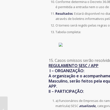
Conforme determina o Decreto 36.083
é permitida a entrada nem o uso de 
Resultados
: Estará disponível no d
através de boletins informativos pel
O torneio será regido pelas regras of
Tabela completa:
15. Casos omissos serão resolvid
REGULAMENTO SESC / APP
I – ORGANIZAÇÃO:
A organização e o acompanhame
Masculino, serão feitos pela eq
APP.
II – PARTICIPAÇÃO:
a) Funcionários de Empresas do ram
matrícula) SESC
atualizada
,
categor
Jogos Publicitários – Final do Futebol