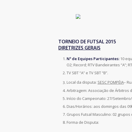
TORNEIO DE FUTSAL 2015
DIRETRIZES GERAIS
Nº de Equipes Participantes:
10 equ
O2; Record; RTV Bandeirantes “A”; R
TV SBT “A” e TV SBT “B”.
Local da disputa:
SESC POMPÉIA
– Rua
Arbitragem: Associação de Árbitros 
Início do Campeonato: 27/Setembro
Dias/Horários: aos domingos das 09
Grupos Futsal Masculino: 02 grupos 
Forma de Disputa: