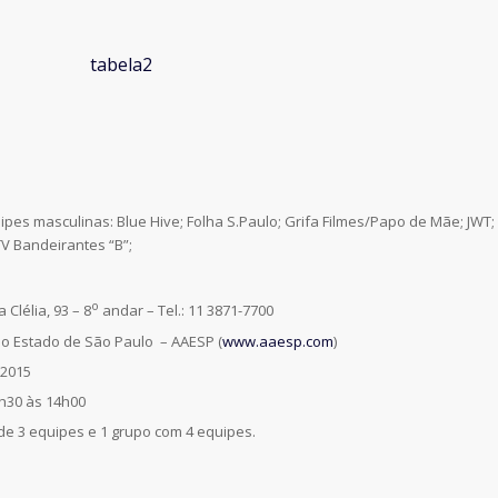
ipes masculinas: Blue Hive; Folha S.Paulo; Grifa Filmes/Papo de Mãe; JWT;
TV Bandeirantes “B”;
o
 Clélia, 93 – 8
andar – Tel.: 11 3871-7700
do Estado de São Paulo – AAESP (
www.aaesp.com
)
/2015
h30 às 14h00
de 3 equipes e 1 grupo com 4 equipes.