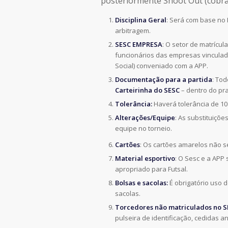
posteriormente Shoot Out (cobran
Disciplina Geral
: Será com base no 
arbitragem.
SESC EMPRESA
: O setor de matrícu
funcionários das empresas vinculad
Social) conveniado com a APP.
Documentação para a partida
: Tod
Carteirinha do SESC
– dentro do pra
Tolerância:
Haverá tolerância de 1
Alterações/Equipe
: As substituiçõe
equipe no torneio.
Cartões
: Os cartões amarelos não 
Material esportivo
: O Sesc e a APP
apropriado para Futsal.
Bolsas e sacolas:
É obrigatório uso 
sacolas.
Torcedores não matriculados no S
pulseira de identificação, cedidas 