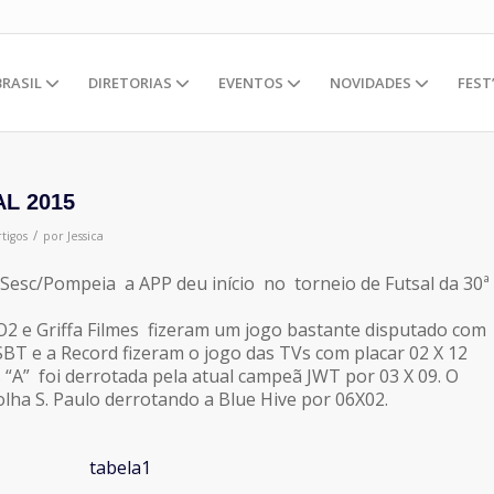
BRASIL
DIRETORIAS
EVENTOS
NOVIDADES
FEST
AL 2015
/
tigos
por
Jessica
Sesc/Pompeia a APP deu início no torneio de Futsal da 30ª
O2 e Griffa Filmes fizeram um jogo bastante disputado com
SBT e a Record fizeram o jogo das TVs com placar 02 X 12
 “A” foi derrotada pela atual campeã JWT por 03 X 09. O
olha S. Paulo derrotando a Blue Hive por 06X02.