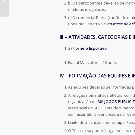
b) Os participantes deverão se ins
Society
e atletas irregulares.
d) O credencial Plena (cartão de mat
Conjunto Esportivo e
na mesa de arb
III – ATIVIDADES, CATEGORIAS E 
a) Torneio Esportivo
Futsal Masculino – 18 anos
IV – FORMAÇÃO DAS EQUIPES E I
As equipes deverão ser formadas po
A relação nominal dos atletas, com 
organização do
30º JOGOS PUBLICI
credencial do SESC. Este document
com assinatura identificada do re
Limite de inscrições por equipe: Futsa
O Técnico só poderá jogar se seu n