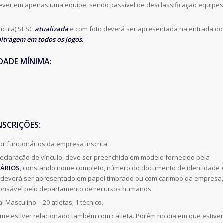
crever em apenas uma equipe, sendo passível de desclassificação equipes
rícula) SESC
atualizada
e com foto deverá ser apresentada na entrada do
itragem em todos os jogos.
IDADE MÍNIMA:
NSCRIÇÕES:
r funcionários da empresa inscrita.
declaração de vínculo, deve ser preenchida em modelo fornecido pela
TÁRIOS
, constando nome completo, número do documento de identidade 
o deverá ser apresentado em papel timbrado ou com carimbo da empresa,
sponsável pelo departamento de recursos humanos.
l Masculino – 20 atletas; 1 técnico.
ome estiver relacionado também como atleta. Porém no dia em que estiver