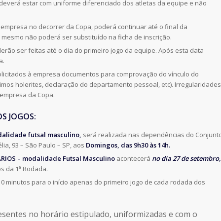
deverá estar com uniforme diferenciado dos atletas da equipe e não
 empresa no decorrer da Copa, poderá continuar até o final da
O mesmo não poderá ser substituído na ficha de inscrição.
erão ser feitas até o dia do primeiro jogo da equipe. Após esta data
a.
licitados à empresa documentos para comprovação do vínculo do
ltimos holerites, declaração do departamento pessoal, etc). Irregularidades
a empresa da Copa.
OS JOGOS:
alidade futsal masculino,
será realizada nas dependências do Conjunt
lia, 93 – São Paulo – SP, aos
Domingos, das 9h30 às 14h.
RIOS – modalidade Futsal Masculino
acontecerá
no dia 27 de setembro,
s da 1ª Rodada.
0 minutos para o início apenas do primeiro jogo de cada rodada dos
esentes no horário estipulado, uniformizadas e com o