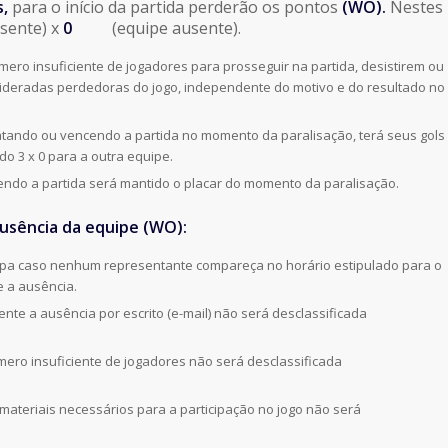
s,
para o início da partida perderão os pontos
(WO).
Nestes
esente) x
0
(equipe ausente).
ero insuficiente de jogadores para prosseguir na partida, desistirem ou
deradas perdedoras do jogo, independente do motivo e do resultado no
atando ou vencendo a partida no momento da paralisação, terá seus gols
do 3 x 0 para a outra equipe.
endo a partida será mantido o placar do momento da paralisação.
sência da equipe (WO):
opa caso nenhum representante compareça no horário estipulado para o
 a ausência.
te a ausência por escrito (e-mail) não será desclassificada
ero insuficiente de jogadores não será desclassificada
ateriais necessários para a participação no jogo não será