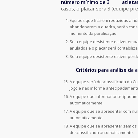
número mínimo de 3 atleta
casos, o placar será 3 (equipe pr
Equipes que ficarem reduzidas a núm
abandonarem a quadra, serão consi
momento da paralisação.
Se a equipe desistente estiver emp
anulados e o placar será contabiliza
Se a equipe desistente estiver perd
Critérios para análise da au
A equipe será desclassificada da C
jogo e não informe antecipadamente
A equipe que informar antecipadamen
automaticamente.
A equipe que se apresentar com núm
automaticamente.
A equipe que se apresentar sem os m
desclassificada automaticamente.