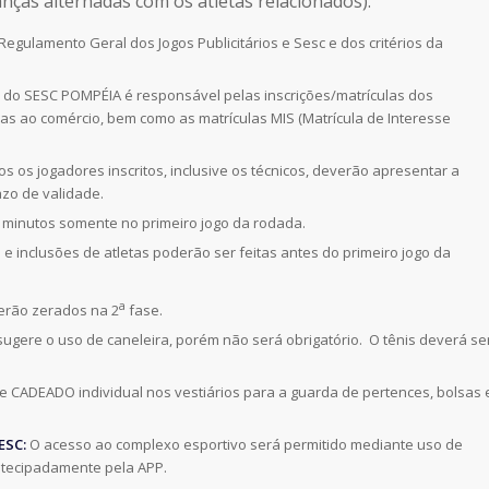
ças alternadas com os atletas relacionados).
Regulamento Geral dos Jogos Publicitários e Sesc e dos critérios da
la do SESC POMPÉIA é responsável pelas inscrições/matrículas dos
as ao comércio, bem como as matrículas MIS (Matrícula de Interesse
os os jogadores inscritos, inclusive os técnicos, deverão apresentar a
zo de validade.
0 minutos somente no primeiro jogo da rodada.
s e inclusões de atletas poderão ser feitas antes do primeiro jogo da
a
serão zerados na 2
fase.
 sugere o uso de caneleira, porém não será obrigatório. O tênis deverá se
de CADEADO individual nos vestiários para a guarda de pertences, bolsas 
ESC:
O acesso ao complexo esportivo será permitido mediante uso de
antecipadamente pela APP.