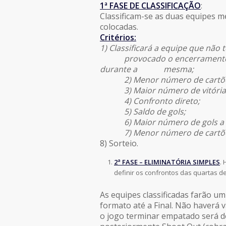
1ª FASE DE CLASSIFICAÇÃO
:
Classificam-se as duas equipes m
colocadas.
Critérios:
1) Classificará a equipe que não
provocado o encerramento de u
durante a mesma;
2) Menor número de cartões
3) Maior número de vitória
4) Confronto direto;
5) Saldo de gols;
6) Maior número de gols a f
7) Menor número de cartões
8) Sorteio.
2ª FASE –
ELIMINATÓRIA SIMPLES
.
definir os confrontos das quartas de 
As equipes classificadas farão u
formato até a Final. Não haverá
o jogo terminar empatado será d