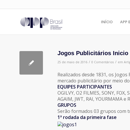
INÍCIO
APP 
Jogos Publicitários Inicio
/
/
25 de maio de 2016
0 Comentários
em
Arti
Realizados desde 1831, os Jogos Pu
mercado publicitário por meio do 
EQUIPES PARTICIPANTES
OGILVY, O2 FILMES, SONY, FOX, S
AGAIM, JWT, RAI, YOURMAMA e 
GRUPOS
Serão formados 03 grupos com tr
1ª rodada da primeira fase