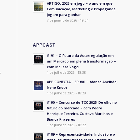
ARTIGO: 2026 em jogo – o ano em que
Comunicação, Marketing e Propaganda
jogam para ganhar
7 de janeiro de 2026 - 19:04
APPCAST
#191 – O Futuro da Autorregulação em
um Mercado em plena transformação –
com Melissa Vogel
,
1 de julho de 2026 - 18:38
APP CONECTA – EP #01 – Afonso Abelhão,
Irene Knoth
1 de julho de 2026 - 18:29
#190 – Concurso de TCC 2025: De olho no
futuro do mercado – com Pedro
Henrique Ferreira, Gustavo Murilhas e
Bianca Prazeres
1 de julho de 2026 - 18:22
#189 – Representatividade, Inclusão e o
Papel da Publicidade como Agente de