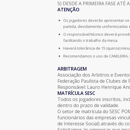
5) DESDE A PRIMEIRA FASE ATÉ
ATENÇÃO
Os jogadores deverão apresentar-se 
partida, devidamente uniformizadas 
O responsável/técnico deverá provid
facilitando o trabalho da mesa.
Haverá tolerância de 15 (quinze) min
Recomendamos o uso de CANELEIRA, s
ARBITRAGEM
Associação dos Arbitros e Evento
Federação Paulista de Clubes de F
Responsável: Lauro Henrique An
MATRÍCULA SESC
Todos os jogadores inscritos, inc
dentro do prazo de validade.
O setor de matrícula do SESC POM
funcionários das empresas vincu
de Interesse Social) através do 
Solicitamos às empresas que ins