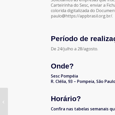
Carteirinha do Sesc, enviar a Fic
colorida digitalizada do Documen
paulo@https://appbrasil.org.br/.
Período de realiza
De 24/julho a 28/agosto.
Onde?
Sesc Pompéia
R. Clélia, 93 – Pompeia, São Paul
Horário?
Os algoritmos e os
robôs jornalistas
Confira nas tabelas semanais qu