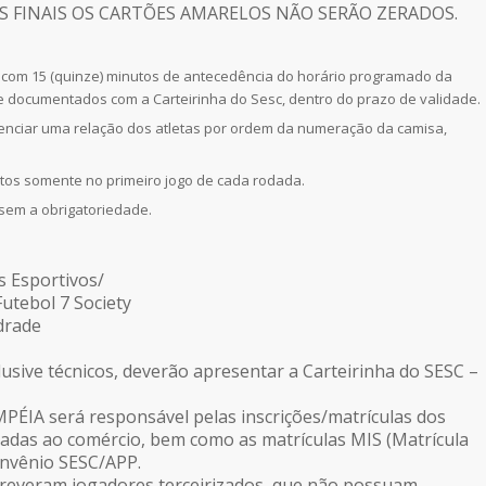
 AS FINAIS OS CARTÕES AMARELOS NÃO SERÃO ZERADOS.
com 15 (quinze) minutos de antecedência do horário programado da
e documentados com a Carteirinha do Sesc, dentro do prazo de validade.
enciar uma relação dos atletas por ordem da numeração da camisa,
utos somente no primeiro jogo de cada rodada.
em a obrigatoriedade.
s Esportivos/
utebol 7 Society
drade
lusive técnicos, deverão apresentar a Carteirinha do SESC –
PÉIA será responsável pelas inscrições/matrículas dos
ladas ao comércio, bem como as matrículas MIS (Matrícula
convênio SESC/APP.
creveram jogadores terceirizados, que não possuam