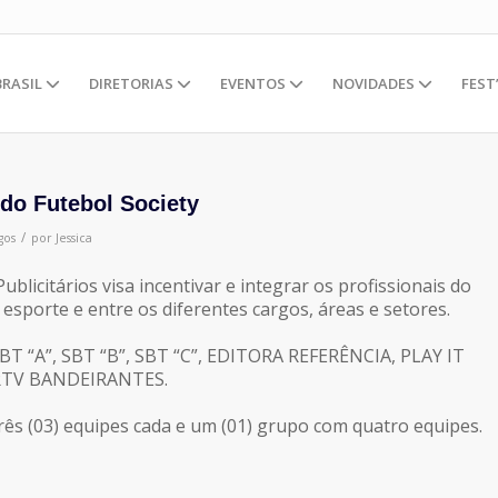
BRASIL
DIRETORIAS
EVENTOS
NOVIDADES
FEST
 do Futebol Society
/
gos
por
Jessica
blicitários visa incentivar e integrar os profissionais do
esporte e entre os diferentes cargos, áreas e setores.
BT “A”, SBT “B”, SBT “C”, EDITORA REFERÊNCIA, PLAY IT
RTV BANDEIRANTES.
ês (03) equipes cada e um (01) grupo com quatro equipes.