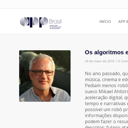
INÍCIO
APP 
Os algoritmos e
/
24 de maio de 2016
0 Com
No ano passado, qu
música, cinema e ed
Pediam menos robôs
sueco Mikael Ahlstr
aceleração digital, 
tempo e narrativas 
possível um robô p
informações disponí
podem fazer o resum
descritos: fulano at