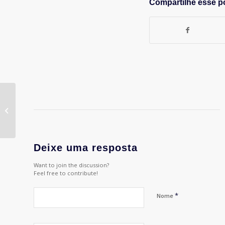
Compartilhe esse p
APP Meeting – O
profissional de
comercialização na
propaganda
Deixe uma resposta
Want to join the discussion?
Feel free to contribute!
*
Nome