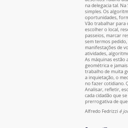
na delegacia tal. Na
simples. Os algorit
oportunidades, form
Vão trabalhar para 
escolher o local, r
passeios, marcar re
sem termos pedido, 
manifestações de v
atividades, algoritm
As máquinas estão 
geométrica e jamais
trabalho de muita g
a inquietação, o med
no fazer cotidiano. 
Analisar, refletir, 
cada cidadão que se
prerrogativa de qu
Alfredo Fedrizzi
é jo