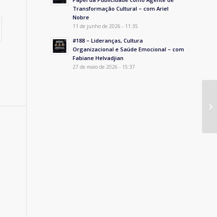
Transformação Cultural – com Ariel
Nobre
11 de junho de 2026 - 11:35
#188 – Lideranças, Cultura
Organizacional e Saúde Emocional – com
Fabiane Helvadjian
27 de maio de 2026 - 15:37
Jo
So