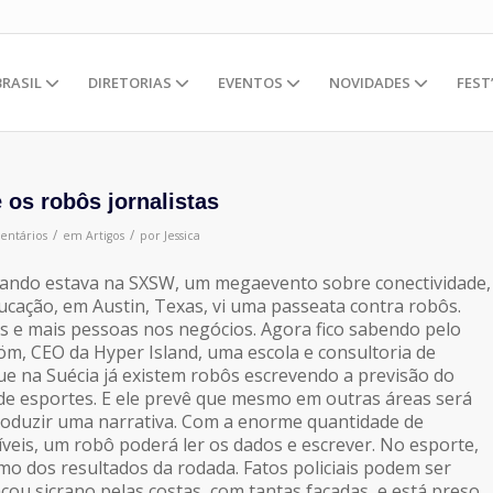
BRASIL
DIRETORIAS
EVENTOS
NOVIDADES
FEST
 os robôs jornalistas
/
/
entários
em
Artigos
por
Jessica
ando estava na SXSW, um megaevento sobre conectividade,
ucação, em Austin, Texas, vi uma passeata contra robôs.
 e mais pessoas nos negócios. Agora fico sabendo pelo
öm, CEO da Hyper Island, uma escola e consultoria de
que na Suécia já existem robôs escrevendo a previsão do
de esportes. E ele prevê que mesmo em outras áreas será
roduzir uma narrativa. Com a enorme quantidade de
veis, um robô poderá ler os dados e escrever. No esporte,
o dos resultados da rodada. Fatos policiais podem ser
acou sicrano pelas costas, com tantas facadas, e está preso