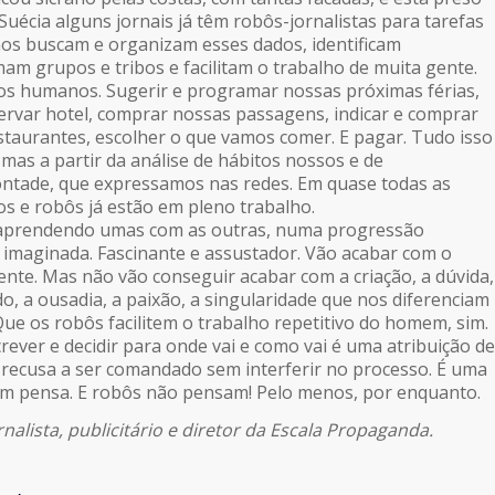
 Suécia alguns jornais já têm robôs-jornalistas para tarefas
mos buscam e organizam esses dados, identificam
am grupos e tribos e facilitam o trabalho de muita gente.
os humanos. Sugerir e programar nossas próximas férias,
eservar hotel, comprar nossas passagens, indicar e comprar
staurantes, escolher o que vamos comer. E pagar. Tudo isso
mas a partir da análise de hábitos nossos e de
ontade, que expressamos nas redes. Em quase todas as
os e robôs já estão em pleno trabalho.
aprendendo umas com as outras, numa progressão
 imaginada. Fascinante e assustador. Vão acabar com o
ente. Mas não vão conseguir acabar com a criação, a dúvida,
o, a ousadia, a paixão, a singularidade que nos diferenciam
Que os robôs facilitem o trabalho repetitivo do homem, sim.
escrever e decidir para onde vai e como vai é uma atribuição de
 recusa a ser comandado sem interferir no processo. É uma
em pensa. E robôs não pensam! Pelo menos, por enquanto.
rnalista, publicitário e diretor da Escala Propaganda.