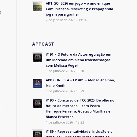
ARTIGO: 2026 em jogo – o ano em que
Comunicação, Marketing e Propaganda
s
jogam para ganhar
7 de janeiro de 2026 - 19:04
APPCAST
#191 – O Futuro da Autorregulação em
um Mercado em plena transformação –
com Melissa Vogel
1 de julho de 2026 - 18:38
APP CONECTA – EP #01 – Afonso Abelhão,
Irene Knoth
1 de julho de 2026 - 18:29
#190 – Concurso de TCC 2025: De olho no
futuro do mercado – com Pedro
Henrique Ferreira, Gustavo Murilhas e
Bianca Prazeres
1 de julho de 2026 - 18:22
#189 – Representatividade, Inclusão e o
Papel da Publicidade como Agente de