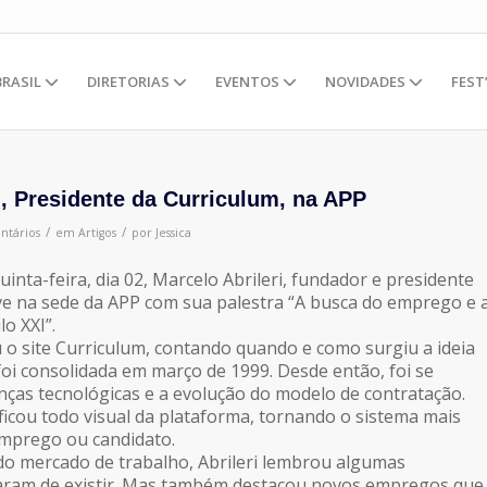
BRASIL
DIRETORIAS
EVENTOS
NOVIDADES
FEST
i, Presidente da Curriculum, na APP
/
/
ntários
em
Artigos
por
Jessica
uinta-feira, dia 02, Marcelo Abrileri, fundador e presidente
ve na sede da APP com sua palestra “A busca do emprego e 
o XXI”.
o site Curriculum, contando quando e como surgiu a ideia
foi consolidada em março de 1999. Desde então, foi se
as tecnológicas e a evolução do modelo de contratação.
cou todo visual da plataforma, tornando o sistema mais
emprego ou candidato.
do mercado de trabalho, Abrileri lembrou algumas
xaram de existir. Mas também destacou novos empregos que