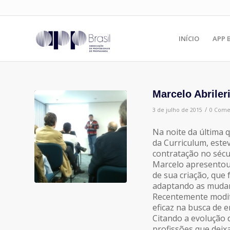
INÍCIO
APP 
Marcelo Abriler
/
3 de julho de 2015
0 Come
Na noite da última q
da Curriculum, este
contratação no sécul
Marcelo apresentou 
de sua criação, que 
adaptando as mudanç
Recentemente modifi
eficaz na busca de 
Citando a evolução 
profissões que dei