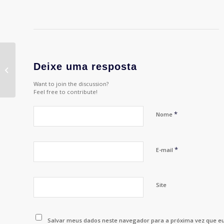
Ênio Vergeiro
representou a APP na
Deixe uma resposta
Audiência Pública
Want to join the discussion?
sobre publicidade
Feel free to contribute!
infantil,...
*
Nome
*
E-mail
Site
Salvar meus dados neste navegador para a próxima vez que e