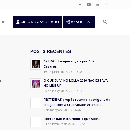
’UP
ÁREA DO ASSOCIADO
ASSOCIE-SE
POSTS RECENTES
ARTIGO: Temperança – por Adão
Casares
19 de junho de 2026 - 13:38
a
O QUE EU VI NO LOLLA 2026 NÃO ESTAVA
NO LINE-UP
25 de março de 2026 - 17:16
FEST’IDEIAS propõe retorno às origens da
criação com a Criatividade Artesanal
9 de março de 2026 - 14:46
Liderar não é distribuir o que sobra
24 de fevereiro de 2026 - 15:54