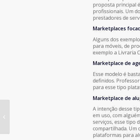
proposta principal 
profissionais. Um d
prestadores de serv
Marketplaces
foca
Alguns dos exemplos
para móveis, de pro
exemplo a Livraria C
Marketplace de a
Esse modelo é bast
definidos. Professo
para esse tipo plat
Marketplace de alu
A intenção desse ti
# 12 – Influenciadores
em uso, com alguém
Digitais: Publicidade e
serviços, esse tipo
consumo
compartilhada. Um d
plataformas para al