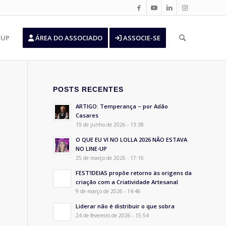
’UP
ÁREA DO ASSOCIADO
ASSOCIE-SE
POSTS RECENTES
ARTIGO: Temperança – por Adão
Casares
19 de junho de 2026 - 13:38
O QUE EU VI NO LOLLA 2026 NÃO ESTAVA
NO LINE-UP
25 de março de 2026 - 17:16
FEST’IDEIAS propõe retorno às origens da
criação com a Criatividade Artesanal
9 de março de 2026 - 14:46
Liderar não é distribuir o que sobra
e
24 de fevereiro de 2026 - 15:54