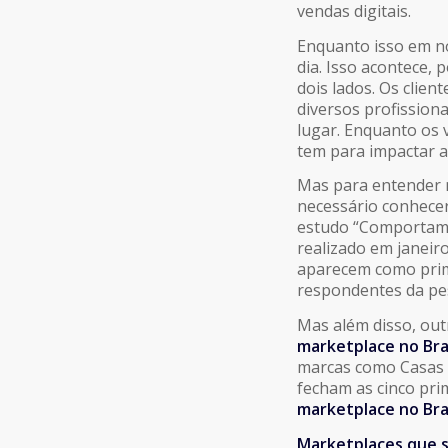
vendas digitais.
Enquanto isso em no
dia. Isso acontece,
dois lados. Os clien
diversos profission
lugar. Enquanto os 
tem para impactar a
Mas para entender 
necessário conhece
estudo “Comportamen
realizado em janeir
aparecem como prim
respondentes da pe
Mas além disso, ou
marketplace no Bra
marcas como Casas B
fecham as cinco pri
marketplace no Bra
Marketplaces que 