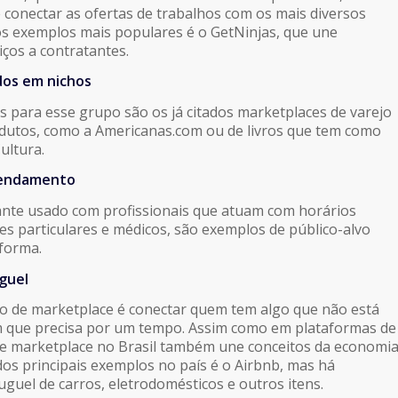
é conectar as ofertas de trabalhos com os mais diversos
os exemplos mais populares é o GetNinjas, que une
iços a contratantes.
dos em nichos
 para esse grupo são os já citados marketplaces de varejo
dutos, como a Americanas.com ou de livros que tem como
ultura.
gendamento
ante usado com profissionais que atuam com horários
res particulares e médicos, são exemplos de público-alvo
aforma.
guel
po de marketplace é conectar quem tem algo que não está
 que precisa por um tempo. Assim como em plataformas de
 de marketplace no Brasil também une conceitos da economi
os principais exemplos no país é o Airbnb, mas há
uguel de carros, eletrodomésticos e outros itens.