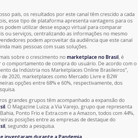
sso país, os resultados por este canal têm crescido a cada
 pois, esse tipo de plataforma apresenta vantagens para os
tes podem utilizar desse espaço virtual para comparar
ais ou serviços, centralizando as informações no mesmo
vendedores podem aproveitar da audiência que este canal
inda mais pessoas com suas soluções.
mais sobre o crescimento no
marketplace no Brasil
, é
r o comportamento de compra do usuário. De acordo com o
to da Indústria nos Marketplaces Online Brasileiros”,
o de 2020, marketplaces como Mercado Livre e B2W
eiras opções entre 68% e 60%, respectivamente, dos
squisa.
tros grandes grupos têm acompanhado a expansão do
sil
. O Magazine Luiza; a Via Varejo, grupo que representa
ahia, Ponto Frio e Extra.com e a Amazon, todos com 44%,
meiras posições entre as empresas de destaque do
sil
, segundo a pesquisa.
se inventaram durante a Pandemia