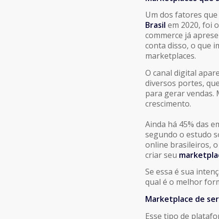
Um dos fatores que
Brasil
em 2020, foi o
commerce já aprese
conta disso, o que 
marketplaces.
O canal digital apa
diversos portes, qu
para gerar vendas. 
crescimento.
Ainda há 45% das em
segundo o estudo s
online brasileiros
criar seu
marketplac
Se essa é sua inten
qual é o melhor for
M
arketplace de ser
Esse tipo de plataf