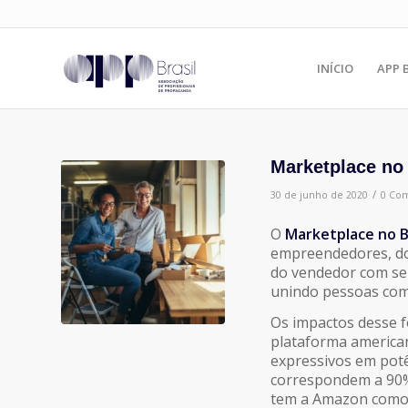
INÍCIO
APP 
Marketplace no
/
30 de junho de 2020
0 Com
O
Marketplace no B
empreendedores, do
do vendedor com seu
unindo pessoas com
Os impactos desse 
plataforma america
expressivos em potê
correspondem a 90%
tem a Amazon como 