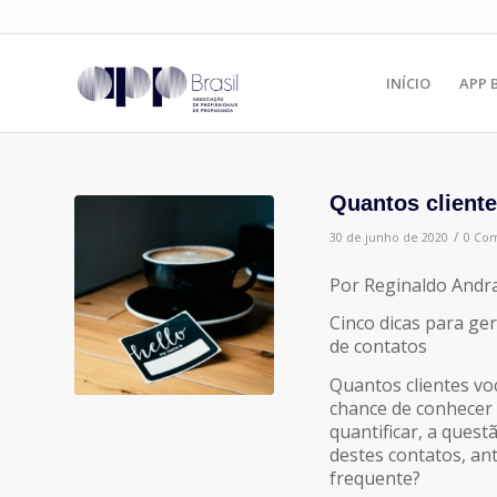
INÍCIO
APP 
Quantos cliente
/
30 de junho de 2020
0 Com
Por Reginaldo Andr
Cinco dicas para ge
de contatos
Quantos clientes vo
chance de conhecer e
quantificar, a ques
destes contatos, an
frequente?