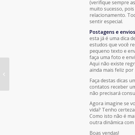
(verifique sempre a
muito sucesso, pois
relacionamento. Tod
sentir especial.
Postagens e envios
esta já é uma dica d
estudos que você re
pequeno texto e env
faça uma foto e env
Aqui não existe regr
Marketplace no Brasil:
ainda mais feliz po
um setor em
Faça destas dicas u
crescimento constante
contatos receber u
não precisará consul
Agora imagine se voc
vida? Tenho certeza
Como isto não é mai
outra dinâmica com 
Boas vendas!