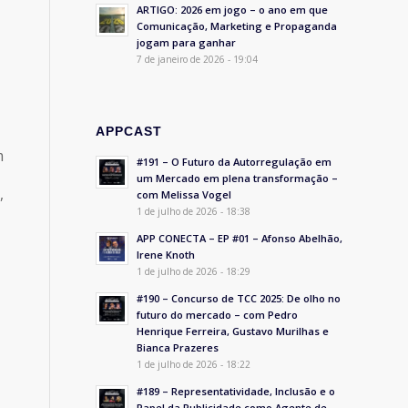
ARTIGO: 2026 em jogo – o ano em que
Comunicação, Marketing e Propaganda
jogam para ganhar
7 de janeiro de 2026 - 19:04
APPCAST
m
#191 – O Futuro da Autorregulação em
um Mercado em plena transformação –
,
com Melissa Vogel
1 de julho de 2026 - 18:38
APP CONECTA – EP #01 – Afonso Abelhão,
Irene Knoth
1 de julho de 2026 - 18:29
#190 – Concurso de TCC 2025: De olho no
futuro do mercado – com Pedro
Henrique Ferreira, Gustavo Murilhas e
Bianca Prazeres
1 de julho de 2026 - 18:22
#189 – Representatividade, Inclusão e o
Papel da Publicidade como Agente de