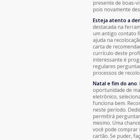
presente de boas-v
pois novamente dest
Esteja atento a de
destacada na ferra
um antigo contato 
ajuda na recolocaçã
carta de recomendaç
currículo deste prof
interessante é pro
regulares pergunta
processos de recolo
Natal e fim do ano
:
oportunidade de man
eletrônico, selecio
funciona bem. Reco
neste período. Dedi
permitirá perguntar
mesmo. Uma chance d
você pode comprar u
cartão. Se puder, fa