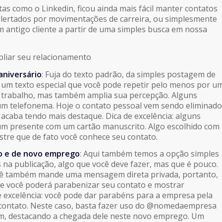
as como o Linkedin, ficou ainda mais fácil manter contatos
alertados por movimentações de carreira, ou simplesmente
antigo cliente a partir de uma simples busca em nossa
pliar seu relacionamento
niversário
: Fuja do texto padrão, da simples postagem de
a um texto especial que você pode repetir pelo menos por u
seu trabalho, mas também amplia sua percepção. Alguns
m telefonema. Hoje o contato pessoal vem sendo eliminado
 acaba tendo mais destaque. Dica de excelência: alguns
m presente com um cartão manuscrito. Algo escolhido com
tre que de fato você conhece seu contato.
o e de novo emprego
: Aqui também temos a opção simples
 na publicação, algo que você deve fazer, mas que é pouco.
ê também mande uma mensagem direta privada, portanto,
e você poderá parabenizar seu contato e mostrar
e excelência: você pode dar parabéns para a empresa pela
 contato. Neste caso, basta fazer uso do @nomedaempresa
m, destacando a chegada dele neste novo emprego. Um