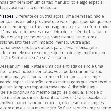
indas também com um cartão manuscrito é algo especial,
aca você no meio da multidão.
missões
: Diferente de outras ações, uma demissão não é
menta, mas é muito provável que você fique sabendo quando
fica desempregado. Uma mensagem no privado oferecendo
o é mandatório nestes casos. Dica de excelência: faça uma
ão e envie para potenciais contratantes junto com o
issional. Isto terá um impacto imenso. Outra ação
gramar avisos no seu outlook para enviar mensagens
ndo como ele está e se pode ajudá-lo de alguma forma nos
cação. Sua atitude não será esquecida.
 Desejar um Feliz Natal e uma boa entrada de ano é uma
ter ativos nossos contatos. Você pode criar um cartão
nar uma imagem especial com um texto, pois isto sempre
mendo especial atenção com as mensagens que você recebe
que um tempo e responda cada uma. A disciplina aqui
 se ele continua no mesmo cargo, se o celular ainda é o
e manter os canais de contato ativos. Dica de excelência:
m livro para enviar pelo correio, ou mesmo um simples
ça com que ele seja manuscrito. Se fizer sentido um presente