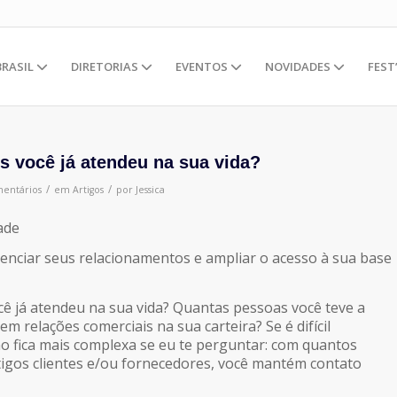
BRASIL
DIRETORIAS
EVENTOS
NOVIDADES
FEST
s você já atendeu na sua vida?
/
/
entários
em
Artigos
por
Jessica
ade
renciar seus relacionamentos e ampliar o acesso à sua base
cê já atendeu na sua vida? Quantas pessoas você teve a
m relações comerciais na sua carteira? Se é difícil
tão fica mais complexa se eu te perguntar: com quantos
tigos clientes e/ou fornecedores, você mantém contato