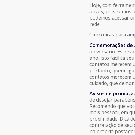
Hoje, com ferrament
ativos, pois somos 
podemos acessar um 
rede.
Cinco dicas para am
Comemorações de a
aniversário. Escrev
ano. Isto facilita 
contatos merecem u
portanto, quem liga
contatos merecem u
cuidado, que demons
Avisos de promoçã
de desejar parabéns
Recomendo que voc
mais pessoal, em qu
proximidade. Dica d
contratação de seu
na própria postage