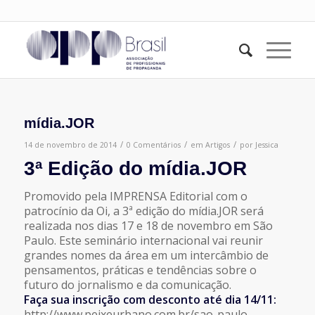
mídia.JOR
/
/
/
14 de novembro de 2014
0 Comentários
em
Artigos
por
Jessica
3ª Edição do mídia.JOR
Promovido pela IMPRENSA Editorial com o
patrocínio da Oi, a 3ª edição do mídia.JOR será
realizada nos dias 17 e 18 de novembro em São
Paulo. Este seminário internacional vai reunir
grandes nomes da área em um intercâmbio de
pensamentos, práticas e tendências sobre o
futuro do jornalismo e da comunicação.
Faça sua inscrição com desconto até dia 14/11:
http://www.peixeurbano.com.br/sao-paulo-