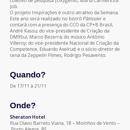
coletivo de pesquisa [Ox]igênio, Maria Carmencita
Job.
O projeto Inspirações é outro atrativo da Semana.
Este ano será realizado no bistrô Pâtissier e
contará com a presença do CCO da CP+B Brasil,
André Kassu; do vice-presidente de Criação da
DM9Sul, Marco Bezerra; do músico Antônio
Villeroy; do vice-presidente Nacional de Criação da
Competence, Eduardo Axelrud; e o sócio-diretor de
cena da Zeppelin Filmes, Rodrigo Pesavento.
Quando?
De 17/11 à 21/11
Onde?
Sheraton Hotel
Rua Olavo Barreto Viana, 18 – Moinhos de Vento –
Porto Alegre, RS