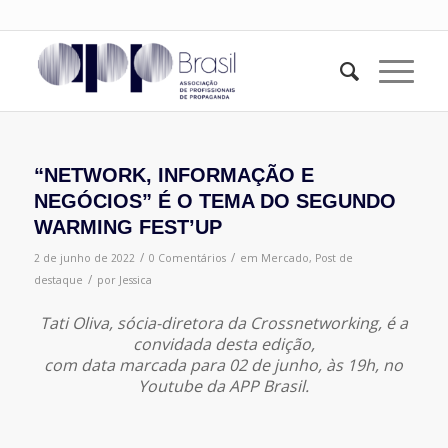
“NETWORK, INFORMAÇÃO E
NEGÓCIOS” É O TEMA DO SEGUNDO
WARMING FEST’UP
/
/
2 de junho de 2022
0 Comentários
em
Mercado
,
Post de
/
destaque
por
Jessica
Tati Oliva, sócia-diretora da Crossnetworking, é a
convidada desta edição,
com data marcada para 02 de junho, às 19h, no
Youtube da APP Brasil.