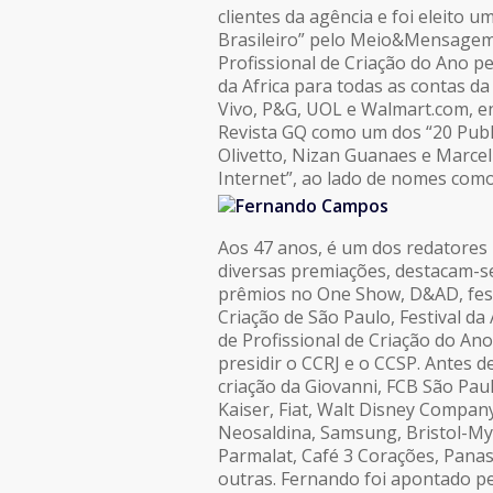
clientes da agência e foi eleito 
Brasileiro” pelo Meio&Mensagem. Ao
Profissional de Criação do Ano pe
da Africa para todas as contas da
Vivo, P&G, UOL e Walmart.com, en
Revista GQ como um dos “20 Publi
Olivetto, Nizan Guanaes e Marcell
Internet”, ao lado de nomes com
Aos 47 anos, é um dos redatores 
diversas premiações, destacam-se
prêmios no One Show, D&AD, festi
Criação de São Paulo, Festival da
de Profissional de Criação do Ano 
presidir o CCRJ e o CCSP. Antes d
criação da Giovanni, FCB São Pau
Kaiser, Fiat, Walt Disney Compan
Neosaldina, Samsung, Bristol-My
Parmalat, Café 3 Corações, Panas
outras. Fernando foi apontado 