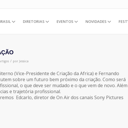
BRASIL
DIRETORIAS
EVENTOS
NOVIDADES
FEST
IAÇÃO
/
Artigos
por
Jessica
iterno (Vice-Presidente de Criação da Africa) e Fernando
cutem sobre um futuro bem próximo da criação. Como será
rofissional, o que deve ser mudado e o que vem de novo. Além
as e trajetória profissional.
remos Edcarlo, diretor de On Air dos canais Sony Pictures