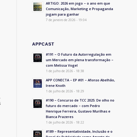
ARTIGO: 2026 em jogo – o ano em que
Comunicação, Marketing e Propaganda
jogam para ganhar
7 de janeiro de 2026 - 19:04
APPCAST
#191 – O Futuro da Autorregulação em
um Mercado em plena transformação –
com Melissa Vogel
1 de julho de 2026 - 18:38
APP CONECTA – EP #01 – Afonso Abelhão,
Irene Knoth
1 de julho de 2026 - 18:29
,
#190 – Concurso de TCC 2025: De olho no
s
futuro do mercado – com Pedro
Henrique Ferreira, Gustavo Murilhas e
Bianca Prazeres
1 de julho de 2026 - 18:22
#189 – Representatividade, Inclusão e o
Papel da Publicidade como Agente de