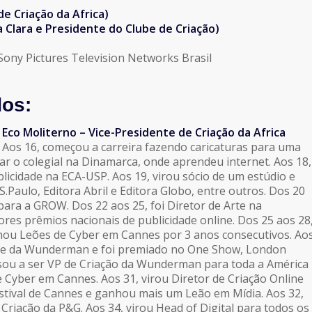
e Criação da Africa)
Clara e Presidente do Clube de Criação)
/Sony Pictures Television Networks Brasil
dos:
Eco Moliterno – Vice-Presidente de Criação da Africa
Aos 16, começou a carreira fazendo caricaturas para uma
inar o colegial na Dinamarca, onde aprendeu internet. Aos 18,
licidade na ECA-USP. Aos 19, virou sócio de um estúdio e
S.Paulo, Editora Abril e Editora Globo, entre outros. Dos 20
 para a GROW. Dos 22 aos 25, foi Diretor de Arte na
ores prêmios nacionais de publicidade online. Dos 25 aos 28
hou Leões de Cyber em Cannes por 3 anos consecutivos. Ao
line da Wunderman e foi premiado no One Show, London
assou a ser VP de Criação da Wunderman para toda a América
Cyber em Cannes. Aos 31, virou Diretor de Criação Online
estival de Cannes e ganhou mais um Leão em Mídia. Aos 32,
Criação da P&G. Aos 34, virou Head of Digital para todos os