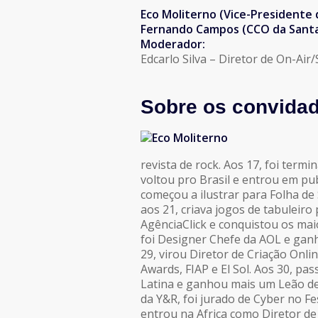
Eco Moliterno (Vice-Presidente d
Fernando Campos (CCO da Santa 
Moderador:
Edcarlo Silva – Diretor de On-Air
Sobre os convida
revista de rock. Aos 17, foi term
voltou pro Brasil e entrou em pub
começou a ilustrar para Folha de 
aos 21, criava jogos de tabuleiro
AgênciaClick e conquistou os mai
foi Designer Chefe da AOL e gan
29, virou Diretor de Criação On
Awards, FIAP e El Sol. Aos 30, p
Latina e ganhou mais um Leão de 
da Y&R, foi jurado de Cyber no F
entrou na Africa como Diretor de 