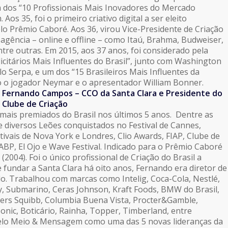
um dos “10 Profissionais Mais Inovadores do Mercado
s 35, foi o primeiro criativo digital a ser eleito
lo Prêmio Caboré. Aos 36, virou Vice-Presidente de Criação
 agência – online e offline – como Itaú, Brahma, Budweiser,
tre outras. Em 2015, aos 37 anos, foi considerado pela
citários Mais Influentes do Brasil”, junto com Washington
o Serpa, e um dos “15 Brasileiros Mais Influentes da
o o jogador Neymar e o apresentador William Bonner.
Fernando Campos – CCO da Santa Clara e Presidente do
Clube de Criação
mais premiados do Brasil nos últimos 5 anos. Dentre as
 diversos Leões conquistados no Festival de Cannes,
vais de Nova York e Londres, Clio Awards, FIAP, Clube de
 ABP, El Ojo e Wave Festival. Indicado para o Prêmio Caboré
(2004). Foi o único profissional de Criação do Brasil a
e fundar a Santa Clara há oito anos, Fernando era diretor de
lo. Trabalhou com marcas como Intelig, Coca-Cola, Nestlé,
y, Submarino, Ceras Johnson, Kraft Foods, BMW do Brasil,
ers Squibb, Columbia Buena Vista, Procter&Gamble,
onic, Boticário, Rainha, Topper, Timberland, entre
pelo Meio & Mensagem como uma das 5 novas lideranças da