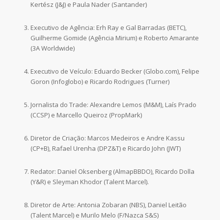
Kertész (J&J) e Paula Nader (Santander)
Executivo de Agência: Erh Ray e Gal Barradas (BETC),
Guilherme Gomide (Agência Mirium) e Roberto Amarante
(3A Worldwide)
Executivo de Veículo: Eduardo Becker (Globo.com), Felipe
Goron (Infoglobo) e Ricardo Rodrigues (Turner)
Jornalista do Trade: Alexandre Lemos (M&M), Laís Prado
(CCSP) e Marcello Queiroz (PropMark)
Diretor de Criação: Marcos Medeiros e Andre Kassu
(CP+B), Rafael Urenha (DPZ&T) e Ricardo John (JWT)
Redator: Daniel Oksenberg (AlmapBBDO), Ricardo Dolla
(Y&R) e Sleyman Khodor (Talent Marcel).
Diretor de Arte: Antonia Zobaran (NBS), Daniel Leitão
(Talent Marcel) e Murilo Melo (F/Nazca S&S)