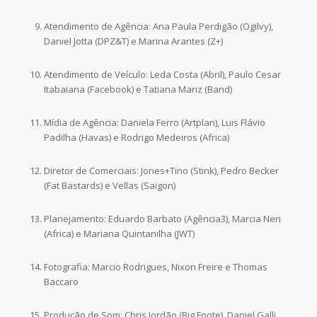
Atendimento de Agência: Ana Paula Perdigão (Ogilvy),
Daniel Jotta (DPZ&T) e Marina Arantes (Z+)
Atendimento de Veículo: Leda Costa (Abril), Paulo Cesar
Itabaiana (Facebook) e Tatiana Mariz (Band)
Mídia de Agência: Daniela Ferro (Artplan), Luis Flávio
Padilha (Havas) e Rodrigo Medeiros (Africa)
Diretor de Comerciais: Jones+Tino (Stink), Pedro Becker
(Fat Bastards) e Vellas (Saigon)
Planejamento: Eduardo Barbato (Agência3), Marcia Neri
(Africa) e Mariana Quintanilha (JWT)
Fotografia: Marcio Rodrigues, Nixon Freire e Thomas
Baccaro
Produção de Som: Chris Jordão (Big Foote), Daniel Galli