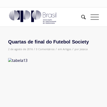
Quartas de final do Futebol Society
/
/
/
2 de agosto de 2016
0 Comentários
em
Artigos
por
Jessica