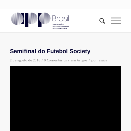
Semifinal do Futebol Society
/
/
/
2 de agosto de 2016
0 Comentários
em
Artigos
por
Jessica