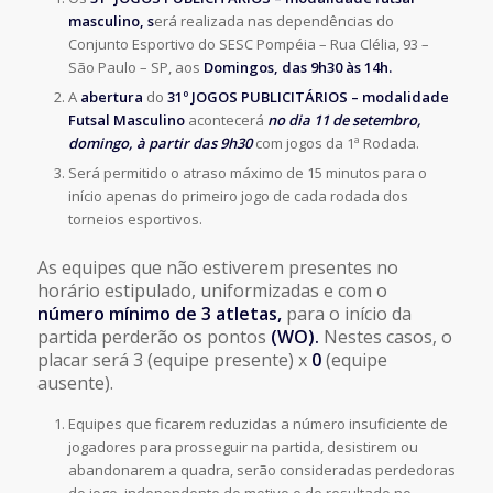
masculino, s
erá realizada nas dependências do
Conjunto Esportivo do SESC Pompéia – Rua Clélia, 93 –
São Paulo – SP, aos
Domingos, das 9h30 às 14h.
A
abertura
do
31º JOGOS PUBLICITÁRIOS – modalidade
Futsal Masculino
acontecerá
no dia 11 de setembro,
domingo, à partir das 9h30
com jogos da 1ª Rodada.
Será permitido o atraso máximo de 15 minutos para o
início apenas do primeiro jogo de cada rodada dos
torneios esportivos.
As equipes que não estiverem presentes no
horário estipulado, uniformizadas e com o
número mínimo de 3 atletas,
para o início da
partida perderão os pontos
(WO).
Nestes casos, o
placar será 3 (equipe presente) x
0
(equipe
ausente).
Equipes que ficarem reduzidas a número insuficiente de
jogadores para prosseguir na partida, desistirem ou
abandonarem a quadra, serão consideradas perdedoras