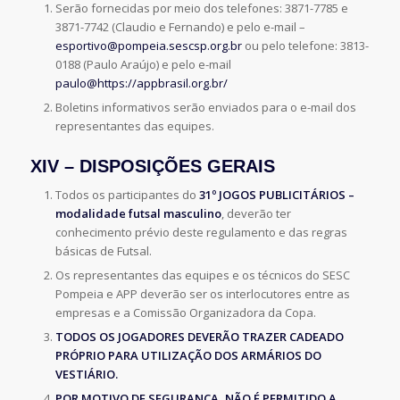
Serão fornecidas por meio dos telefones: 3871-7785 e
3871-7742 (Claudio e Fernando) e pelo e-mail –
esportivo@pompeia.sescsp.org.br
ou pelo telefone: 3813-
0188 (Paulo Araújo) e pelo e-mail
paulo@https://appbrasil.org.br/
Boletins informativos serão enviados para o e-mail dos
representantes das equipes.
XIV – DISPOSIÇÕES GERAIS
Todos os participantes do
31º JOGOS PUBLICITÁRIOS
–
modalidade futsal masculino
, deverão ter
conhecimento prévio deste regulamento e das regras
básicas de Futsal.
Os representantes das equipes e os técnicos do SESC
Pompeia e APP deverão ser os interlocutores entre as
empresas e a Comissão Organizadora da Copa.
TODOS OS JOGADORES DEVERÃO TRAZER CADEADO
PRÓPRIO PARA UTILIZAÇÃO DOS ARMÁRIOS DO
VESTIÁRIO.
POR MOTIVO DE SEGURANÇA, NÃO É PERMITIDO A