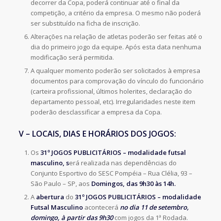
decorrer da Copa, poderá continuar até o final da
competição, a critério da empresa. O mesmo não poderá
ser substituído na ficha de inscrição.
Alterações na relação de atletas poderão ser feitas até o
dia do primeiro jogo da equipe. Após esta data nenhuma
modificação será permitida.
A qualquer momento poderão ser solicitados à empresa
documentos para comprovação do vínculo do funcionário
(carteira profissional, últimos holerites, declaração do
departamento pessoal, etc). Irregularidades neste item
poderão desclassificar a empresa da Copa.
V – LOCAIS, DIAS E HORÁRIOS DOS JOGOS:
Os
31º JOGOS PUBLICITÁRIOS – modalidade futsal
masculino, s
erá realizada nas dependências do
Conjunto Esportivo do SESC Pompéia – Rua Clélia, 93 –
São Paulo – SP, aos
Domingos, das 9h30 às 14h.
A
abertura
do
31º JOGOS PUBLICITÁRIOS – modalidade
Futsal Masculino
acontecerá
no dia 11 de setembro,
domingo, à partir das 9h30
com jogos da 1ª Rodada.