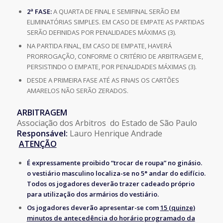
2ª FASE:
A QUARTA DE FINAL E SEMIFINAL SERÃO EM
ELIMINATÓRIAS SIMPLES. EM CASO DE EMPATE AS PARTIDAS
SERÃO DEFINIDAS POR PENALIDADES MÁXIMAS (3).
NA PARTIDA FINAL, EM CASO DE EMPATE, HAVERÁ
PRORROGAÇÃO, CONFORME O CRITÉRIO DE ARBITRAGEM E,
PERSISTINDO O EMPATE, POR PENALIDADES MÁXIMAS (3).
DESDE A PRIMEIRA FASE ATÉ AS FINAIS OS CARTÕES
AMARELOS NÃO SERÃO ZERADOS.
ARBITRAGEM
Associação dos Arbitros do Estado de São Paulo
Responsável:
Lauro Henrique Andrade
ATENÇÃO
É expressamente proibido “trocar de roupa” no ginásio.
o vestiário masculino localiza-se no 5° andar do edifício.
Todos os jogadores deverão trazer cadeado próprio
para utilização dos armários do vestiário.
Os jogadores deverão apresentar-se com
15 (quinze)
minutos de antecedência do horário programado da