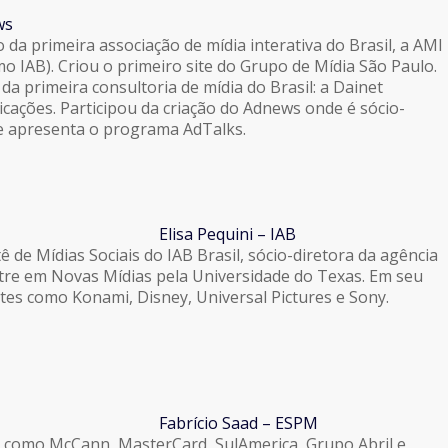
ws
o da primeira associação de mídia interativa do Brasil, a AMI
o IAB). Criou o primeiro site do Grupo de Mídia São Paulo.
da primeira consultoria de mídia do Brasil: a Dainet
cações. Participou da criação do Adnews onde é sócio-
e apresenta o programa AdTalks.
Elisa Pequini – IAB
 de Mídias Sociais do IAB Brasil, sócio-diretora da agência
stre em Novas Mídias pela Universidade do Texas. Em seu
ntes como Konami, Disney, Universal Pictures e Sony.
Fabrício Saad – ESPM
como McCann, MasterCard, SulAmerica, Grupo Abril e