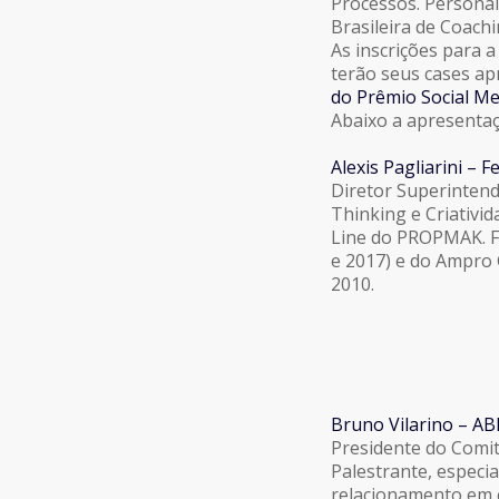
Processos. Personal
Brasileira de Coach
As inscrições para a
terão seus cases a
do Prêmio Social Me
Abaixo a apresentaç
Alexis Pagliarini – 
Diretor Superinten
Thinking e Criativid
Line do PROPMAK. Fo
e 2017) e do Ampro 
2010.
Bruno Vilarino – A
Presidente do Comit
Palestrante, especi
relacionamento em c