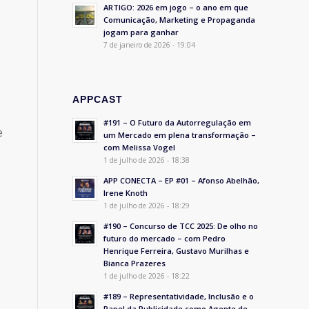
ARTIGO: 2026 em jogo – o ano em que
Comunicação, Marketing e Propaganda
jogam para ganhar
7 de janeiro de 2026 - 19:04
APPCAST
#191 – O Futuro da Autorregulação em
e
um Mercado em plena transformação –
com Melissa Vogel
1 de julho de 2026 - 18:38
APP CONECTA – EP #01 – Afonso Abelhão,
Irene Knoth
1 de julho de 2026 - 18:29
#190 – Concurso de TCC 2025: De olho no
futuro do mercado – com Pedro
Henrique Ferreira, Gustavo Murilhas e
Bianca Prazeres
1 de julho de 2026 - 18:22
#189 – Representatividade, Inclusão e o
Papel da Publicidade como Agente de