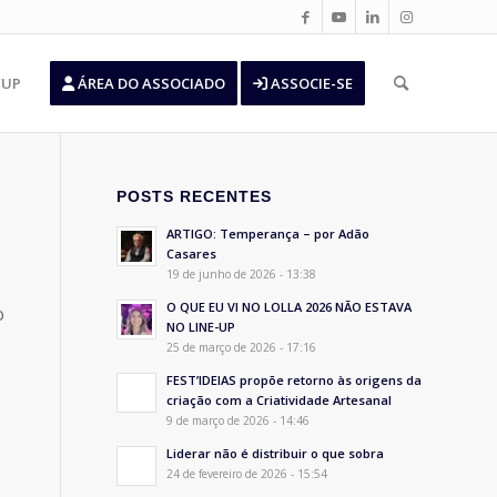
’UP
ÁREA DO ASSOCIADO
ASSOCIE-SE
POSTS RECENTES
ARTIGO: Temperança – por Adão
Casares
19 de junho de 2026 - 13:38
O QUE EU VI NO LOLLA 2026 NÃO ESTAVA
o
NO LINE-UP
25 de março de 2026 - 17:16
FEST’IDEIAS propõe retorno às origens da
criação com a Criatividade Artesanal
9 de março de 2026 - 14:46
Liderar não é distribuir o que sobra
24 de fevereiro de 2026 - 15:54