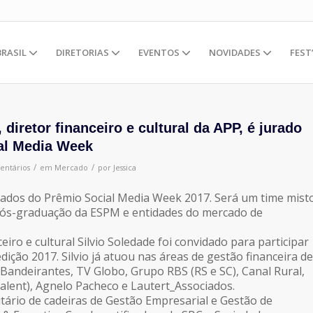
BRASIL
DIRETORIAS
EVENTOS
NOVIDADES
FEST
 diretor financeiro e cultural da APP, é jurado
al Media Week
/
/
entários
em
Mercado
por
Jessica
jurados do Prêmio Social Media Week 2017. Será um time mist
pós-graduação da ESPM e entidades do mercado de
eiro e cultural Silvio Soledade foi convidado para participar
ição 2017. Silvio já atuou nas áreas de gestão financeira de
andeirantes, TV Globo, Grupo RBS (RS e SC), Canal Rural,
lent), Agnelo Pacheco e Lautert_Associados.
itário de cadeiras de Gestão Empresarial e Gestão de