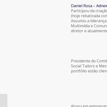
Daniel Rosa – Adne
Participou da criaçã
(hoje rebatizada com
Assumiu a liderança 
Multimídia e Comuni
diretor e atualment
Presidente do Comitê
Social Tailors e Me
portfólio estão clie
Prêmio Social Media Week São
Atuou em empresas 