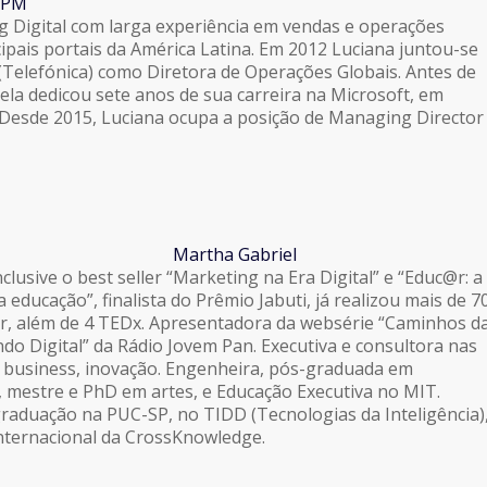
SPM
 Digital com larga experiência em vendas e operações
cipais portais da América Latina. Em 2012 Luciana juntou-se
Telefónica) como Diretora de Operações Globais. Antes de
 ela dedicou sete anos de sua carreira na Microsoft, em
. Desde 2015, Luciana ocupa a posição de Managing Director
Martha Gabriel
nclusive o best seller “Marketing na Era Digital” e “Educ@r: a
a educação”, finalista do Prêmio Jabuti, já realizou mais de 7
or, além de 4 TEDx. Apresentadora da websérie “Caminhos d
do Digital” da Rádio Jovem Pan. Executiva e consultora nas
 business, inovação. Engenheira, pós-graduada em
 mestre e PhD em artes, e Educação Executiva no MIT.
raduação na PUC-SP, no TIDD (Tecnologias da Inteligência)
internacional da CrossKnowledge.