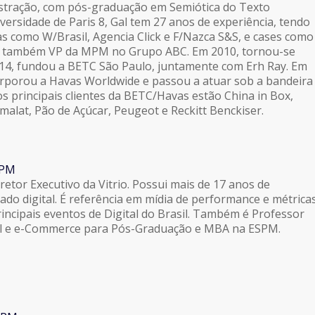
tração, com pós-graduação em Semiótica do Texto
iversidade de Paris 8, Gal tem 27 anos de experiência, tendo
s como W/Brasil, Agencia Click e F/Nazca S&S, e cases como
oi também VP da MPM no Grupo ABC. Em 2010, tornou-se
2014, fundou a BETC São Paulo, juntamente com Erh Ray. Em
orporou a Havas Worldwide e passou a atuar sob a bandeira
s principais clientes da BETC/Havas estão China in Box,
malat, Pão de Açúcar, Peugeot e Reckitt Benckiser.
SPM
etor Executivo da Vitrio. Possui mais de 17 anos de
ado digital. É referência em mídia de performance e métrica
rincipais eventos de Digital do Brasil. Também é Professor
al e e-Commerce para Pós-Graduação e MBA na ESPM.