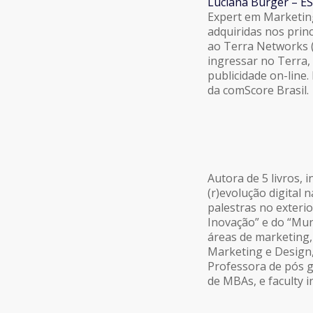
Luciana Burger – E
Expert em Marketing
adquiridas nos prin
ao Terra Networks (
ingressar no Terra,
publicidade on-line
da comScore Brasil.
Autora de 5 livros, i
(r)evolução digital n
palestras no exteri
Inovação” e do “Mun
áreas de marketing,
Marketing e Design,
Professora de pós g
de MBAs, e faculty 