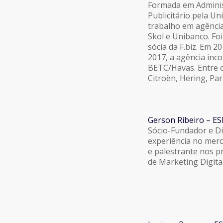
Formada em Adminis
Publicitário pela Un
trabalho em agência
Skol e Unibanco. F
sócia da F.biz. Em 
2017, a agência inc
BETC/Havas. Entre o
Citroën, Hering, Par
Gerson Ribeiro – E
Sócio-Fundador e Dir
experiência no merc
e palestrante nos p
de Marketing Digit