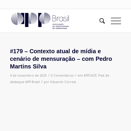
#179 – Contexto atual de mídia e
cenário de mensuração – com Pedro
Martins Silva
/
/
4 de novembro de 2025
0 Comentários
em
APPCAST
,
Post de
/
destaque
APP Brasil
por
Eduardo Correia