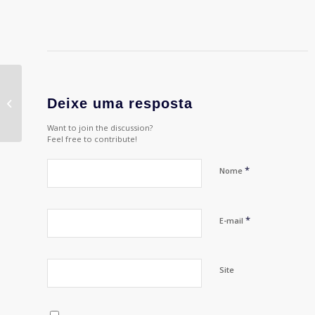
#179 – Contexto atual
Deixe uma resposta
de mídia e cenário de
mensuração – com...
Want to join the discussion?
Feel free to contribute!
*
Nome
*
E-mail
Site