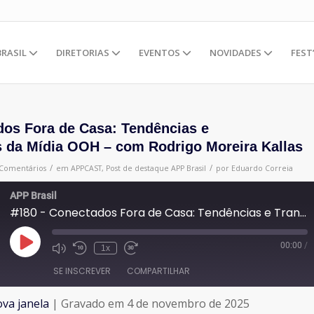
BRASIL
DIRETORIAS
EVENTOS
NOVIDADES
FEST
dos Fora de Casa: Tendências e
 da Mídia OOH – com Rodrigo Moreira Kallas
/
/
 Comentários
em
APPCAST
,
Post de destaque
APP Brasil
por
Eduardo Correia
APP Brasil
#180 - Conectados Fora de Casa: Tendências e Transformações da Mídia OOH - com Rodrigo Moreira Kallas
00:00
/
Reproduzir
1x
episódio
SE INSCREVER
COMPARTILHAR
va janela
|
Gravado em 4 de novembro de 2025