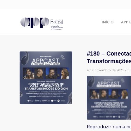
INÍCIO
APP 
#180 – Conecta
Transformações
/
4 de novembro de 2025
0
Reproduzir numa no