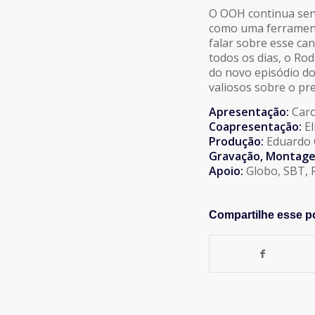
COMPARTILHAR
O OOH continua sen
FEED RSS
como uma ferrament
LINK
falar sobre esse ca
todos os dias, o Ro
do novo episódio do
INCORPORAR
valiosos sobre o pr
Apresentação:
Caro
Coapresentação:
E
Produção:
Eduardo 
Gravação, Montage
Apoio:
Globo, SBT, R
Compartilhe esse p