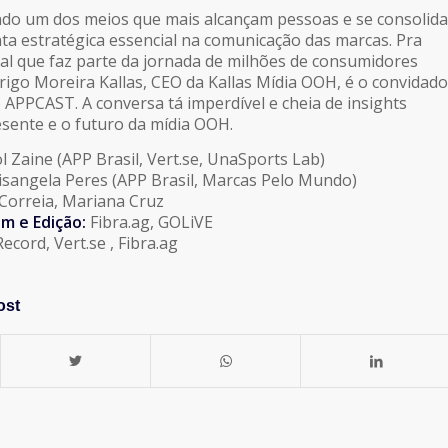
do um dos meios que mais alcançam pessoas e se consolida
a estratégica essencial na comunicação das marcas. Pra
nal que faz parte da jornada de milhões de consumidores
drigo Moreira Kallas, CEO da Kallas Mídia OOH, é o convidado
 APPCAST. A conversa tá imperdível e cheia de insights
esente e o futuro da mídia OOH.
l Zaine (APP Brasil, Vert.se, UnaSports Lab)
lisangela Peres (APP Brasil, Marcas Pelo Mundo)
Correia, Mariana Cruz
m e Edição:
Fibra.ag, GOLiVE
ecord, Vert.se , Fibra.ag
ost