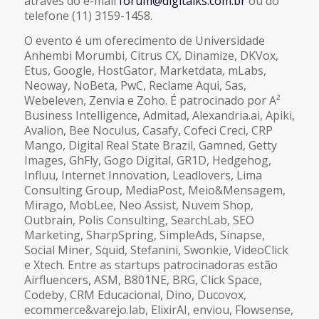
através do e-mail
forum@digitalks.com.br
ou do
telefone (11) 3159-1458.
O evento é um oferecimento de Universidade
Anhembi Morumbi, Citrus CX, Dinamize, DKVox,
Etus, Google, HostGator, Marketdata, mLabs,
Neoway, NoBeta, PwC, Reclame Aqui, Sas,
Webeleven, Zenvia e Zoho. É patrocinado por A²
Business Intelligence, Admitad, Alexandria.ai, Apiki,
Avalion, Bee Noculus, Casafy, Cofeci Creci, CRP
Mango, Digital Real State Brazil, Gamned, Getty
Images, GhFly, Gogo Digital, GR1D, Hedgehog,
Influu, Internet Innovation, Leadlovers, Lima
Consulting Group, MediaPost, Meio&Mensagem,
Mirago, MobLee, Neo Assist, Nuvem Shop,
Outbrain, Polis Consulting, SearchLab, SEO
Marketing, SharpSpring, SimpleAds, Sinapse,
Social Miner, Squid, Stefanini, Swonkie, VideoClick
e Xtech. Entre as startups patrocinadoras estão
Airfluencers, ASM, B801NE, BRG, Click Space,
Codeby, CRM Educacional, Dino, Ducovox,
ecommerce&varejo.lab, ElixirAI, enviou, Flowsense,