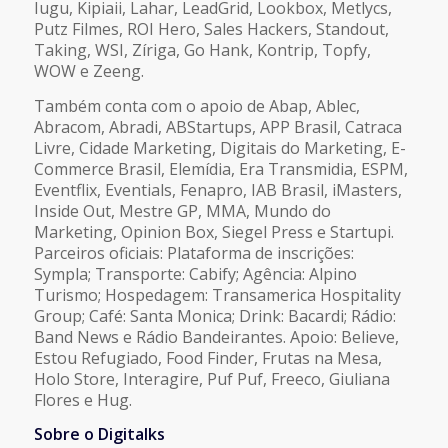
Iugu, Kipiaii, Lahar, LeadGrid, Lookbox, Metlycs,
Putz Filmes, ROI Hero, Sales Hackers, Standout,
Taking, WSI, Zíriga, Go Hank, Kontrip, Topfy,
WOW e Zeeng.
Também conta com o apoio de Abap, Ablec,
Abracom, Abradi, ABStartups, APP Brasil, Catraca
Livre, Cidade Marketing, Digitais do Marketing, E-
Commerce Brasil, Elemídia, Era Transmidia, ESPM,
Eventflix, Eventials, Fenapro, IAB Brasil, iMasters,
Inside Out, Mestre GP, MMA, Mundo do
Marketing, Opinion Box, Siegel Press e Startupi.
Parceiros oficiais: Plataforma de inscrições:
Sympla; Transporte: Cabify; Agência: Alpino
Turismo; Hospedagem: Transamerica Hospitality
Group; Café: Santa Monica; Drink: Bacardi; Rádio:
Band News e Rádio Bandeirantes. Apoio: Believe,
Estou Refugiado, Food Finder, Frutas na Mesa,
Holo Store, Interagire, Puf Puf, Freeco, Giuliana
Flores e Hug.
Sobre o Digitalks