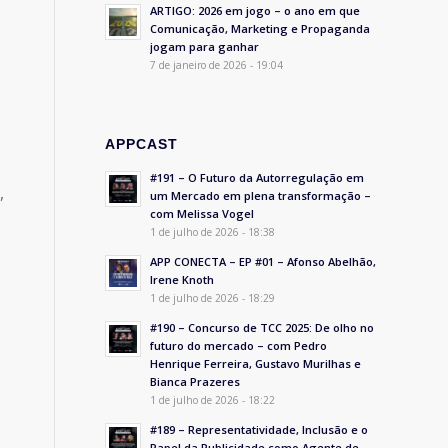
ARTIGO: 2026 em jogo – o ano em que
Comunicação, Marketing e Propaganda
jogam para ganhar
7 de janeiro de 2026 - 19:04
APPCAST
#191 – O Futuro da Autorregulação em
,
um Mercado em plena transformação –
com Melissa Vogel
1 de julho de 2026 - 18:38
APP CONECTA – EP #01 – Afonso Abelhão,
Irene Knoth
1 de julho de 2026 - 18:29
#190 – Concurso de TCC 2025: De olho no
futuro do mercado – com Pedro
Henrique Ferreira, Gustavo Murilhas e
Bianca Prazeres
1 de julho de 2026 - 18:22
#189 – Representatividade, Inclusão e o
Papel da Publicidade como Agente de