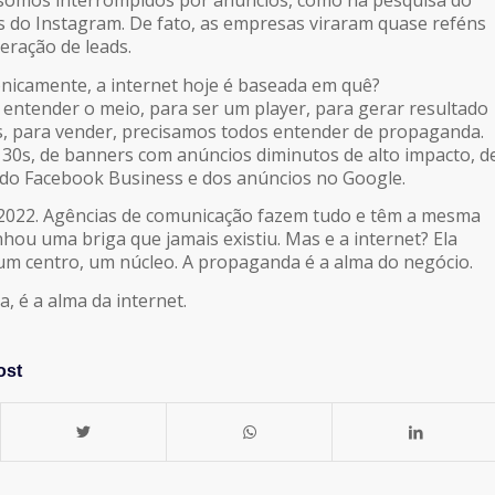
somos interrompidos por anúncios, como na pesquisa do
s do Instagram. De fato, as empresas viraram quase reféns
eração de leads.
ronicamente, a internet hoje é baseada em quê?
ntender o meio, para ser um player, para gerar resultado
s, para vender, precisamos todos entender de propaganda.
 30s, de banners com anúncios diminutos de alto impacto, d
a do Facebook Business e dos anúncios no Google.
2022. Agências de comunicação fazem tudo e têm a mesma
ou uma briga que jamais existiu. Mas e a internet? Ela
m centro, um núcleo. A propaganda é a alma do negócio.
, é a alma da internet.
ost