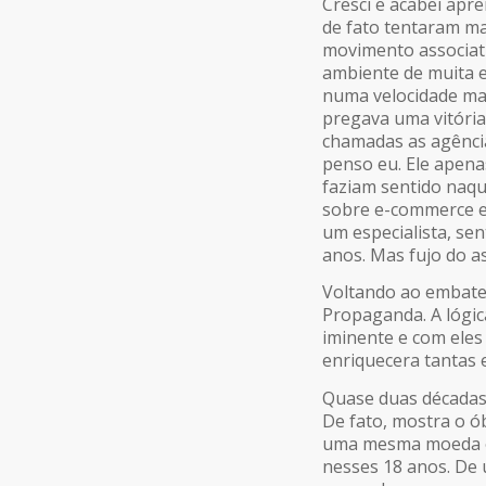
Cresci e acabei apr
de fato tentaram ma
movimento associativ
ambiente de muita 
numa velocidade ma
pregava uma vitória 
chamadas as agênci
penso eu. Ele apenas
faziam sentido naqu
sobre e-commerce e 
um especialista, sen
anos. Mas fujo do a
Voltando ao embate d
Propaganda. A lógic
iminente e com eles
enriquecera tantas 
Quase duas décadas 
De fato, mostra o ó
uma mesma moeda ou
nesses 18 anos. De 