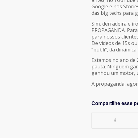
antes, no YouTube 
Google e nos Storie
das
big techs
para g
Sim, derradeira e i
PROPAGANDA. Para e
para nossos cliente
De vídeos de 15s ou
“publi”, da dinâmic
Estamos no ano de 
pauta. Ninguém ganh
ganhou um motor, u
A propaganda, agora
Compartilhe esse p