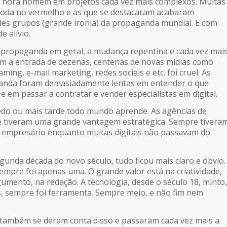
r hora homem em projetos cada vez mais complexos. Muitas
 toda no vermelho e as que se destacaram acabaram
es grupos (grande ironia) da propaganda mundial. E com
 alívio.
 propaganda em geral, a mudança repentina e cada vez mai
m a entrada de dezenas, centenas de novas mídias como
eaming
, e-mail marketing, redes sociais e etc. foi cruel. As
anda foram demasiadamente lentas em entender o que
 em passar a contratar e vender especialistas em digital.
cedo ou mais tarde todo mundo aprende. As agências de
tiveram uma grande vantagem estratégica. Sempre tivera
 empresário enquanto muitas digitais não passavam do
gunda década do novo século, tudo ficou mais claro e óbvio.
empre foi apenas uma. O grande valor está na criatividade,
umento, na redação. A tecnologia, desde o século 18, minto,
, sempre foi ferramenta. Sempre meio, e não fim nem
s também se deram conta disso e passaram cada vez mais a