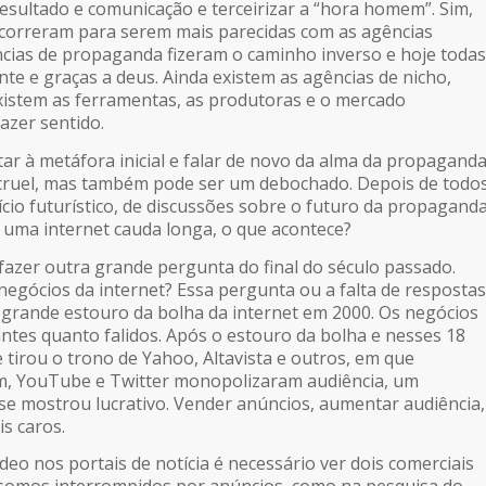
resultado e comunicação e terceirizar a “hora homem”. Sim,
s correram para serem mais parecidas com as agências
ências de propaganda fizeram o caminho inverso e hoje todas
nte e graças a deus. Ainda existem as agências de nicho,
xistem as ferramentas, as produtoras e o mercado
azer sentido.
ar à metáfora inicial e falar de novo da alma da propaganda
 cruel, mas também pode ser um debochado. Depois de todo
ício futurístico, de discussões sobre o futuro da propagand
e uma internet cauda longa, o que acontece?
 fazer outra grande pergunta do final do século passado.
negócios da internet? Essa pergunta ou a falta de respostas
 grande estouro da bolha da internet em 2000. Os negócios
tes quanto falidos. Após o estouro da bolha e nesses 18
tirou o trono de Yahoo, Altavista e outros, em que
m, YouTube e Twitter monopolizaram audiência, um
e mostrou lucrativo. Vender anúncios, aumentar audiência,
s caros.
ídeo nos portais de notícia é necessário ver dois comerciais