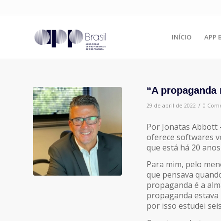
INÍCIO
APP 
“A propaganda 
/
29 de abril de 2022
0 Come
Por
Jonatas Abbott 
oferece softwares v
que está há 20 anos
Para mim, pelo menos
que pensava quando 
propaganda é a alma
propaganda estava m
por isso estudei se