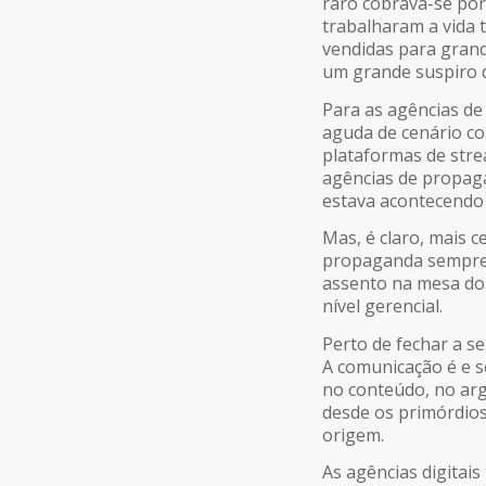
raro cobrava-se po
trabalharam a vida
vendidas para grand
um grande suspiro de
Para as agências de
aguda de cenário co
plataformas de
str
agências de propag
estava acontecendo e
Mas, é claro, mais 
propaganda sempre 
assento na mesa do
nível gerencial.
Perto de fechar a se
A comunicação é e s
no conteúdo, no arg
desde os primórdios
origem.
As agências digitai