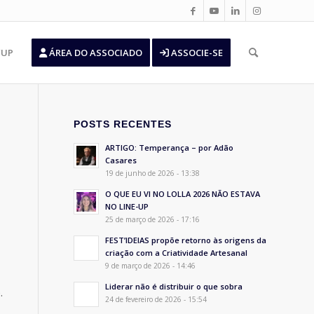
’UP
ÁREA DO ASSOCIADO
ASSOCIE-SE
POSTS RECENTES
ARTIGO: Temperança – por Adão
Casares
19 de junho de 2026 - 13:38
O QUE EU VI NO LOLLA 2026 NÃO ESTAVA
NO LINE-UP
25 de março de 2026 - 17:16
FEST’IDEIAS propõe retorno às origens da
criação com a Criatividade Artesanal
9 de março de 2026 - 14:46
Liderar não é distribuir o que sobra
.
24 de fevereiro de 2026 - 15:54