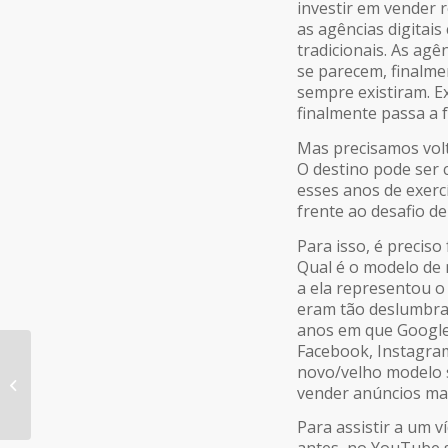
investir em vender 
as agências digitai
tradicionais. As ag
se parecem, finalme
sempre existiram. E
finalmente passa a f
Mas precisamos volt
O destino pode ser
esses anos de exerc
frente ao desafio d
Para isso, é preciso
Qual é o modelo de 
a ela representou o
eram tão deslumbran
anos em que Google 
Facebook, Instagra
WORKSHOP BANHO DE
novo/velho modelo s
GESTÃO DA APP
vender anúncios mai
BRASIL TRAZ GRANDES
NOMES PARA DISCUTIR
Para assistir a um v
GESTÃO...