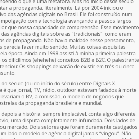
endendo o que é uma metáfora. Mas no início desde século
tar a propaganda, literalmente. Lá por 2004 iniciou o
o das agências digitais no Brasil. Ele foi construído num
empolgação com a tecnologia avançando a passos largos
ior que nossa capacidade de compreensão. Esse movimento
das agências digitais sobre as “tradicionais”, como eram
as de propaganda. Não havia maldade nesse pensamento,
 parecia fazer muito sentido. Muitas coisas esquisitas
ela época. Ainda em 1998 assisti à minha primeira palestra
os dificílimos (ehehehe) conceitos B2B e B2C. O palestrante
tenciou: Os shoppings deixarão de existir em três ou cinco
ssunto.
o século (ou do início do século) entre Digitais X
a é que jornal, TV, rádio, outdoor estavam fadados à morte
 levariam o BV, a comissão, o modelo de negócios que
estrelas da propaganda brasileira e mundial.
depois a história, sempre implacável, conta algo diferente.
bvio, uma disputa completamente infundada. Dois lados de
 mercado. Dois setores que foram duramente castigados
um lado o modelo de agência digital jamais “vingou”. Não