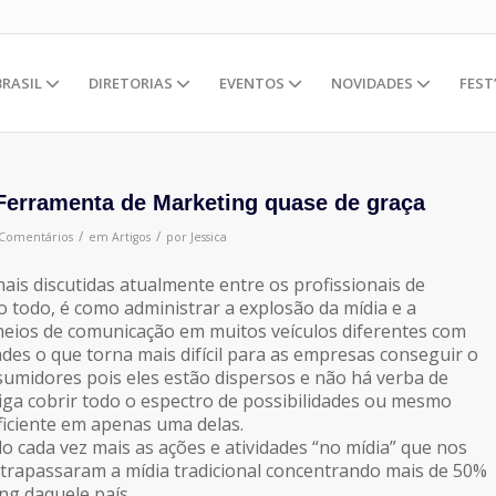
BRASIL
DIRETORIAS
EVENTOS
NOVIDADES
FEST
erramenta de Marketing quase de graça
/
/
 Comentários
em
Artigos
por
Jessica
is discutidas atualmente entre os profissionais de
todo, é como administrar a explosão da mídia e a
eios de comunicação em muitos veículos diferentes com
ades o que torna mais difícil para as empresas conseguir o
umidores pois eles estão dispersos e não há verba de
ga cobrir todo o espectro de possibilidades ou mesmo
ficiente em apenas uma delas.
do cada vez mais as ações e atividades
“no mídia”
que nos
ltrapassaram a mídia tradicional concentrando mais de 50%
ng daquele país.