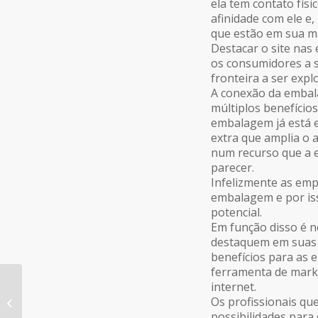
ela tem contato fís
afinidade com ele e
que estão em sua m
Destacar o site nas
os consumidores a s
fronteira a ser expl
A conexão da embal
múltiplos benefício
embalagem já está 
extra que amplia o 
num recurso que a e
parecer.
Infelizmente as emp
embalagem e por is
potencial.
Em função disso é n
destaquem em suas 
benefícios para as 
ferramenta de marke
internet.
Brasil: sejamos
Os profissionais qu
desbravadores de
possibilidades par
trilhas