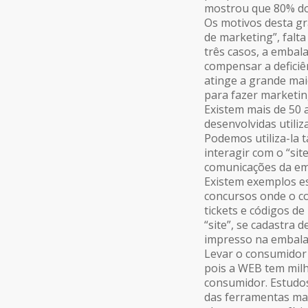
mostrou que 80% do
Os motivos desta gr
de marketing”,
falta
três casos, a embal
compensar a deficiê
atinge a grande ma
para fazer marketi
Existem mais de 50
desenvolvidas util
Podemos utiliza-la 
interagir com o
“sit
comunicações da em
Existem exemplos es
concursos onde o co
tickets e códigos d
“site”, se cadastra
impresso na embala
Levar o consumidor 
pois a WEB tem mil
consumidor. Estudo
das ferramentas mai