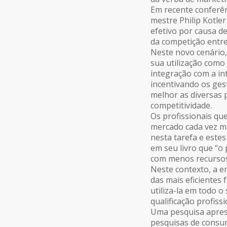
Em recente conferên
mestre Philip Kotle
efetivo por causa d
da competição entre
Neste novo cenário
sua utilização como
integração com a in
incentivando os ges
melhor as diversas 
competitividade.
Os profissionais qu
mercado cada vez ma
nesta tarefa e estes
em seu livro que
“o 
com menos recursos
Neste contexto, a e
das mais eficientes
utiliza-la em todo o
qualificação profiss
Uma pesquisa apres
pesquisas de consu