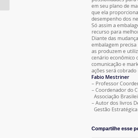
em seu plano de mar
que ela proporcion
desempenho dos ne
Só assim a embalag
recurso para melhor
Diante das mudança
embalagem precisa 
as produzem e utili
cenário econômico o
comunicação e marke
ações será cobrado
Fabio Mestriner
– Professor Coorde
– Coordenador do C
Associação Brasile
– Autor dos livros
Gestão Estratégic
Compartilhe esse p