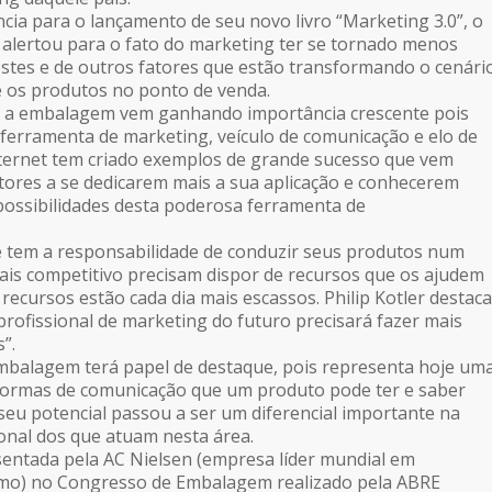
cia para o lançamento de seu novo livro “Marketing 3.0”, o
r alertou para o fato do marketing ter se tornado menos
estes e de outros fatores que estão transformando o cenári
 os produtos no ponto de venda.
, a embalagem vem ganhando importância crescente pois
 ferramenta de marketing, veículo de comunicação e elo de
ternet tem criado exemplos de grande sucesso que vem
tores a se dedicarem mais a sua aplicação e conhecerem
possibilidades desta poderosa ferramenta de
e tem a responsabilidade de conduzir seus produtos num
is competitivo precisam dispor de recursos que os ajudem
 recursos estão cada dia mais escassos. Philip Kotler destaca
profissional de marketing do futuro precisará fazer mais
”.
mbalagem terá papel de destaque, pois representa hoje um
 formas de comunicação que um produto pode ter e saber
 seu potencial passou a ser um diferencial importante na
ional dos que atuam nesta área.
entada pela AC Nielsen (empresa líder mundial em
mo) no Congresso de Embalagem realizado pela ABRE