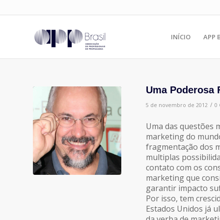
INÍCIO
APP 
Uma Poderosa F
/
5 de novembro de 2012
0
Uma das questões ma
marketing do mundo 
fragmentação dos m
multiplas possibilid
contato com os cons
marketing que consi
garantir impacto su
Por isso, tem cresci
Estados Unidos já u
da verba de marketi