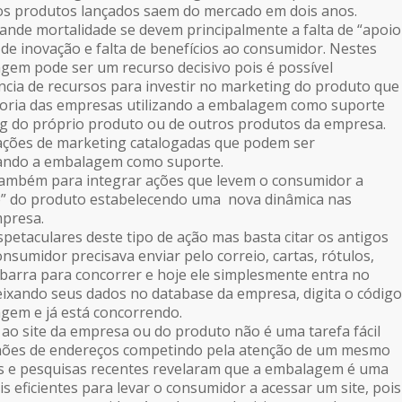
s produtos lançados saem do mercado em dois anos.
ande mortalidade se devem principalmente a falta de
“apoio
 de inovação e falta de benefícios ao consumidor. Nestes
agem pode ser um recurso decisivo pois é possível
ncia de recursos para investir no marketing do produto que
ioria das empresas utilizando a embalagem como suporte
ng do próprio produto ou de outros produtos da empresa.
 ações de marketing catalogadas que podem ser
izando a embalagem como suporte.
também para integrar ações que levem o consumidor a
e”
do produto estabelecendo uma nova dinâmica nas
presa.
petaculares deste tipo de ação mas basta citar os antigos
nsumidor precisava enviar pelo correio, cartas, rótulos,
e barra para concorrer e hoje ele simplesmente entra no
 deixando seus dados no database da empresa, digita o código
gem e já está concorrendo.
ao site da empresa ou do produto não é uma tarefa fácil
hões de endereços competindo pela atenção de um mesmo
s e pesquisas recentes revelaram que a embalagem é uma
s eficientes para levar o consumidor a acessar um site, pois