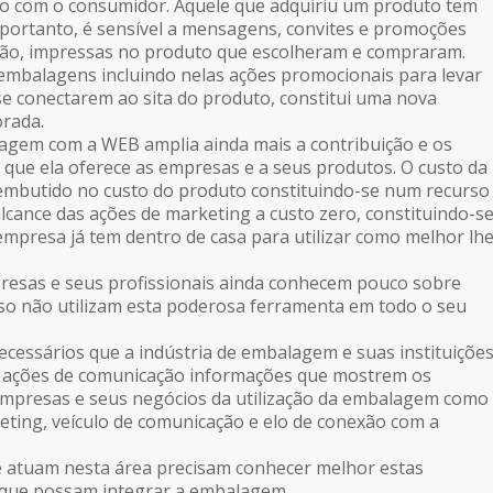
ico com o consumidor. Aquele que adquiriu um produto tem
, portanto, é sensível a mensagens, convites e promoções
ão, impressas no produto que escolheram e compraram.
 embalagens incluindo nelas ações promocionais para levar
e conectarem ao sita do produto, constitui uma nova
orada.
agem com a WEB amplia ainda mais a contribuição e os
s que ela oferece as empresas e a seus produtos. O custo da
embutido no custo do produto constituindo-se num recurso
alcance das ações de marketing a custo zero, constituindo-s
mpresa já tem dentro de casa para utilizar como melhor lh
resas e seus profissionais ainda conhecem pouco sobre
so não utilizam esta poderosa ferramenta em todo o seu
ecessários que a indústria de embalagem e suas instituiçõe
ações de comunicação informações que mostrem os
empresas e seus negócios da utilização da embalagem como
ting, veículo de comunicação e elo de conexão com a
e atuam nesta área precisam conhecer melhor estas
a que possam integrar a embalagem