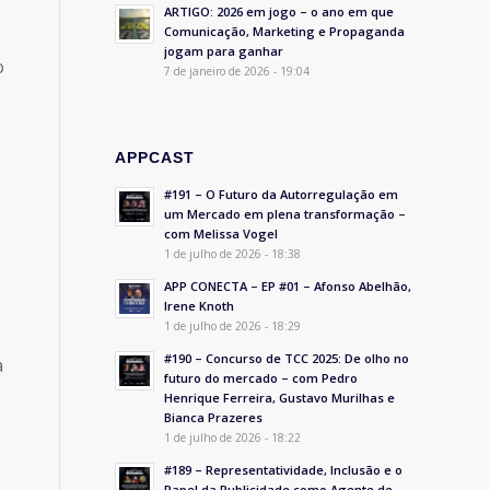
ARTIGO: 2026 em jogo – o ano em que
Comunicação, Marketing e Propaganda
jogam para ganhar
o
7 de janeiro de 2026 - 19:04
APPCAST
#191 – O Futuro da Autorregulação em
um Mercado em plena transformação –
com Melissa Vogel
1 de julho de 2026 - 18:38
APP CONECTA – EP #01 – Afonso Abelhão,
Irene Knoth
1 de julho de 2026 - 18:29
#190 – Concurso de TCC 2025: De olho no
a
futuro do mercado – com Pedro
Henrique Ferreira, Gustavo Murilhas e
Bianca Prazeres
1 de julho de 2026 - 18:22
#189 – Representatividade, Inclusão e o
Papel da Publicidade como Agente de