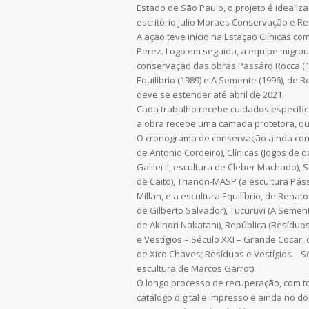
Estado de São Paulo, o projeto é ideali
escritório Julio Moraes Conservação e Re
A ação teve início na Estação Clínicas c
Perez. Logo em seguida, a equipe migrou
conservação das obras Passáro Rocca (19
Equilíbrio (1989) e A Semente (1996), de R
deve se estender até abril de 2021.
Cada trabalho recebe cuidados específic
a obra recebe uma camada protetora, que 
O cronograma de conservação ainda conte
de Antonio Cordeiro), Clínicas (Jogos de
Galilei II, escultura de Cleber Machado),
de Caito), Trianon-MASP (a escultura Pás
Millan, e a escultura Equilíbrio, de Rena
de Gilberto Salvador), Tucuruvi (A Sement
de Akinori Nakatani), República (Resíduos
e Vestígios – Século XXI – Grande Cocar, 
de Xico Chaves; Resíduos e Vestígios – S
escultura de Marcos Garrot).
O longo processo de recuperação, com to
catálogo digital e impresso e ainda no