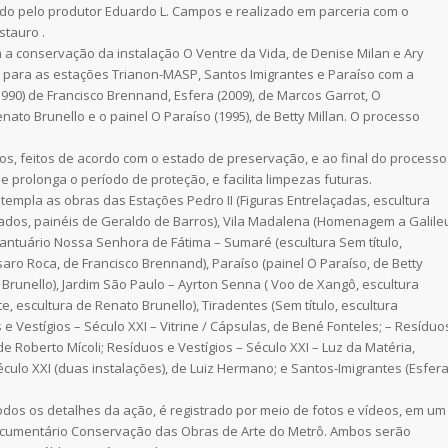
zado pelo produtor Eduardo L. Campos e realizado em parceria com o
stauro .
om a conservação da instalação O Ventre da Vida, de Denise Milan e Ary
 para as estações Trianon-MASP, Santos Imigrantes e Paraíso com a
90) de Francisco Brennand, Esfera (2009), de Marcos Garrot, O
enato Brunello e o painel O Paraíso (1995), de Betty Millan. O processo
os, feitos de acordo com o estado de preservação, e ao final do processo
prolonga o período de proteção, e facilita limpezas futuras.
mpla as obras das Estações Pedro II (Figuras Entrelaçadas, escultura
 dados, painéis de Geraldo de Barros), Vila Madalena (Homenagem a Galile
 Santuário Nossa Senhora de Fátima – Sumaré (escultura Sem título,
saro Roca, de Francisco Brennand), Paraíso (painel O Paraíso, de Betty
to Brunello), Jardim São Paulo – Ayrton Senna ( Voo de Xangô, escultura
e, escultura de Renato Brunello), Tiradentes (Sem título, escultura
 e Vestígios – Século XXI – Vitrine / Cápsulas, de Bené Fonteles; – Resíduo
de Roberto Mícoli; Resíduos e Vestígios – Século XXI – Luz da Matéria,
éculo XXI (duas instalações), de Luiz Hermano; e Santos-Imigrantes (Esfera
dos os detalhes da ação, é registrado por meio de fotos e vídeos, em um
 documentário Conservação das Obras de Arte do Metrô. Ambos serão