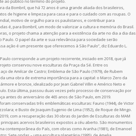
e ao público no término do projeto.
ra da Bombril, que há 72 anos é uma grande aliada dos brasileiros,
tos de higiene e limpeza para casa e para o cuidado com as roupas. O
ial, motivo de orgulho para os paulistanos, e contribuir para
adas é, para Bombril, um modo de valorizar a cultura e memória do Brasil.
ras, o projeto chama a atenção para a existência da arte no dia a dia das
 Paulo. O papel da arte e sua relevância para sociedade serão
a ação é um presente que oferecemos à São Paulo”, diz Eduardo L.
Paulo corresponde a um projeto recorrente, iniciado em 2018, que já
rojeto conservou nove esculturas da Praça da Sé. Entre os
m aço de Amilcar de Castro; Emblema de São Paulo (1979), de Rubem
inda uma obra de extrema importância para a capital: o Marco Zero da
rmore e bronze, idealizado por Jean Gabriel Villin e Américo Neto e
aulo. Esta última, passou duas vezes pelo processo de conservação por
ça antes do aniversário de 465 anos de São Paulo, em 2019.
foram conservadas três emblemáticas esculturas: Fauno (1944), de Victor
izzolara; e Busto de Joaquim Eugenio de Lima (1952), de Roque de Mingo.
e 2019, com a recuperação das 30 obras do Jardim de Esculturas do MAM
 principais acervos brasileiros expostos a céu aberto. São monumentos
na contemporânea do País, com obras como Aranha (1981), de Emanoel
stro; Sete ondas – uma escultura planetária (1995), de Amelia