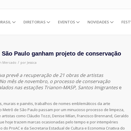
BRASIL
DIRETORIAS
EVENTOS
NOVIDADES
FEST
e São Paulo ganham projeto de conservação
/
m
Mercado
por
Jessica
iva prevê a recuperação de 21 obras de artistas
. No mês de novembro, o processo de conservação
alados nas estações Trianon-MASP, Santos Imigrantes
e
, murais e painéis, trabalhos de nomes emblemáticos da arte
no Metrô de São Paulo passam por um minucioso processo de limpeza,
 artistas como Cláudio Tozzi, Denise Milan, Francisco Brennand, Geraldo
 que hoje trazem marcas ocasionadas pelo tempo e por intempéries
io do ProAC e da Secretaria Estadual de Cultura e Economia Criativa do