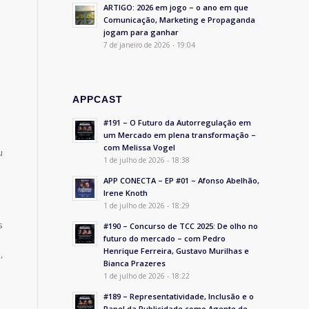
ARTIGO: 2026 em jogo – o ano em que
Comunicação, Marketing e Propaganda
jogam para ganhar
7 de janeiro de 2026 - 19:04
APPCAST
#191 – O Futuro da Autorregulação em
um Mercado em plena transformação –
com Melissa Vogel
u
1 de julho de 2026 - 18:38
APP CONECTA – EP #01 – Afonso Abelhão,
Irene Knoth
1 de julho de 2026 - 18:29
s
#190 – Concurso de TCC 2025: De olho no
futuro do mercado – com Pedro
Henrique Ferreira, Gustavo Murilhas e
,
Bianca Prazeres
1 de julho de 2026 - 18:22
#189 – Representatividade, Inclusão e o
Papel da Publicidade como Agente de