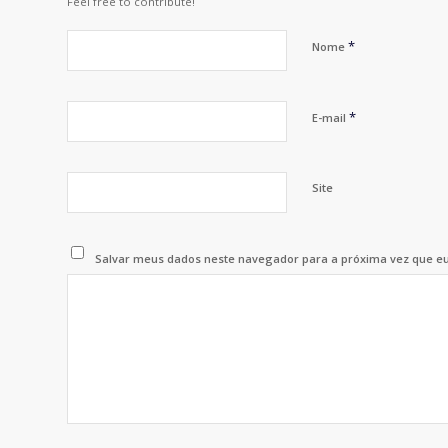
Feel free to contribute!
*
Nome
*
E-mail
Site
Salvar meus dados neste navegador para a próxima vez que e