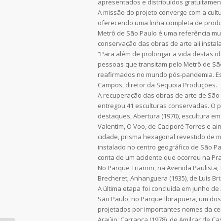
apresentados e distribuídos gratuitament
A missão do projeto converge com a cultu
oferecendo uma linha completa de produ
Metrô de São Paulo é uma referência mund
conservação das obras de arte ali instal
“Para além de prolongar a vida destas ob
pessoas que transitam pelo Metrô de São
reafirmados no mundo pós-pandemia. Ess
Campos, diretor da Sequoia Produções.
A recuperação das obras de arte de São 
entregou 41 esculturas conservadas. O p
destaques, Abertura (1970), escultura e
Valentim, O Voo, de Caciporé Torres e a
cidade, prisma hexagonal revestido de má
instalado no centro geográfico de São P
conta de um acidente que ocorreu na Pra
No Parque Trianon, na Avenida Paulista, 
Brecheret; Anhanguera (1935), de Luís Br
A última etapa foi concluída em junho d
São Paulo, no Parque Ibirapuera, um dos
projetados por importantes nomes da ce
Araújo; Carranca (1978), de Amilcar de Ca