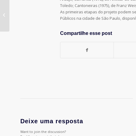
Toledo; Cantoneiras (1975), de Franz Wei
CCXP Worlds anuncia Artists’ Valley
As primeiras etapas do projeto podem s
com mais de 680 artistas
Públicos na cidade de São Paulo, dispon
Compartilhe esse post
Deixe uma resposta
Want to join the discussion?